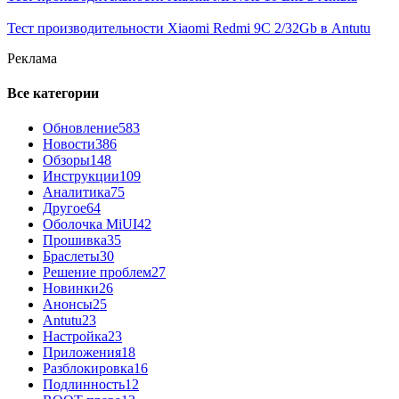
Тест производительности Xiaomi Redmi 9C 2/32Gb в Antutu
Реклама
Все категории
Обновление
583
Новости
386
Обзоры
148
Инструкции
109
Аналитика
75
Другое
64
Оболочка MiUI
42
Прошивка
35
Браслеты
30
Решение проблем
27
Новинки
26
Анонсы
25
Antutu
23
Настройка
23
Приложения
18
Разблокировка
16
Подлинность
12