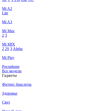
Mi A2
Lite
Mi A3
Mi Max
2
3
Mi MIX
2
2S
3
Alpha
Mi Play
Pocophone
Все модели
Гаджеты
Фитнес браслеты
Здоровье
Свет