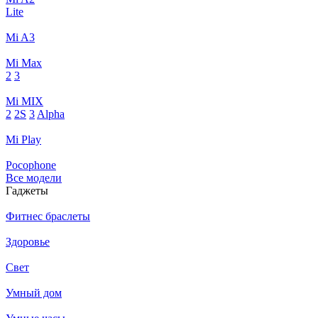
Lite
Mi A3
Mi Max
2
3
Mi MIX
2
2S
3
Alpha
Mi Play
Pocophone
Все модели
Гаджеты
Фитнес браслеты
Здоровье
Свет
Умный дом