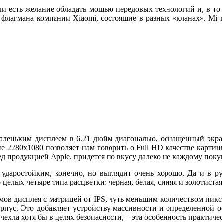
ли есть желание обладать мощью передовых технологий и, в то 
 флагмана компании Xiaomi, состоящие в разных «кланах». Mi m
емаленьким дисплеем в 6.21 дюйм диагональю, оснащенный э
ие 2280х1080 позволяет нам говорить о Full HD качестве картин
ред продукцией Apple, придется по вкусу далеко не каждому пок
 ударостойким, конечно, но выглядит очень хорошо. Да и в ру
о целых четыре типа расцветки: черная, белая, синяя и золотиста
мов дисплея с матрицей от IPS, чуть меньшим количеством пиксе
корпус. Это добавляет устройству массивности и определенной о
ехла хотя бы в целях безопасности, – эта особенность практиче