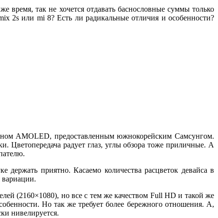
же время, так не хочется отдавать баснословные суммы только
ix 2s или mi 8? Есть ли радикальные отличия и особенности?
краном AMOLED, предоставленным южнокорейским Самсунгом.
ки. Цветопередача радует глаз, углы обзора тоже приличные. А
упателю.
ке держать приятно. Касаемо количества расцветок девайса в
я вариации.
лей (2160×1080), но все с тем же качеством Full HD и такой же
собенности. Но так же требует более бережного отношения. А,
ски нивелируется.