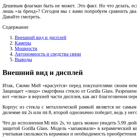
Дешевым флагман быть не может. Это факт. Но что делать, ес
лишь «за бренд»? Сегодня мы с вами попробуем сравнить два
Давайте смотреть.
Содержание
Внешний вид и дисплей
Камеры
Мощности
Автономность и средства связи
Выводы
Внешний вид и дисплей
Итак, Сяоми Ми8 «красуется» перед покупателями своим н
Защищает «лицо» смартфона стекло от Gorilla Glass. Разрешен
вот «челка» в верхней части дисплея, как акт благоговения пе
Корпус из стекла с металлической рамкой является не самым
дилемме mi 2s или mi 8, второй однозначно победит, ведь у нег
Что до исполнения Mi mix 2s, то здесь можно увидеть 5.99 дюй
защитой Gorilla Glass. Модель «запаковали» в керамический 
учитывая скользкость керамики и необходимость приобретения ч