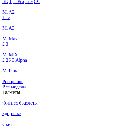
SE
T
T Pro
Lite
CC
Mi A2
Lite
Mi A3
Mi Max
2
3
Mi MIX
2
2S
3
Alpha
Mi Play
Pocophone
Все модели
Гаджеты
Фитнес браслеты
Здоровье
Свет