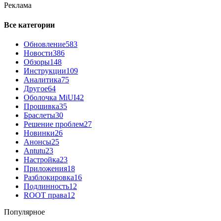
Реклама
Все категории
Обновление
583
Новости
386
Обзоры
148
Инструкции
109
Аналитика
75
Другое
64
Оболочка MiUI
42
Прошивка
35
Браслеты
30
Решение проблем
27
Новинки
26
Анонсы
25
Antutu
23
Настройка
23
Приложения
18
Разблокировка
16
Подлинность
12
ROOT права
12
Популярное