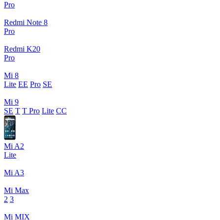
Pro
Redmi Note 8
Pro
Redmi K20
Pro
Mi 8
Lite
EE
Pro
SE
Mi 9
SE
T
T Pro
Lite
CC
Mi A2
Lite
Mi A3
Mi Max
2
3
Mi MIX