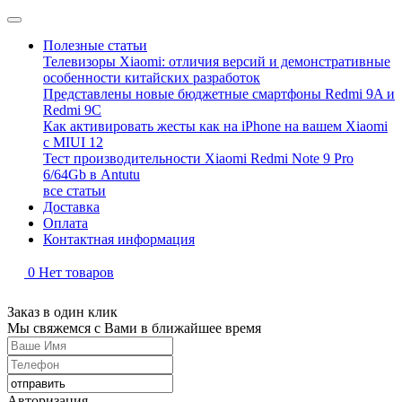
Полезные статьи
Телевизоры Xiaomi: отличия версий и демонстративные
особенности китайских разработок
Представлены новые бюджетные смартфоны Redmi 9A и
Redmi 9C
Как активировать жесты как на iPhone на вашем Xiaomi
с MIUI 12
Тест производительности Xiaomi Redmi Note 9 Pro
6/64Gb в Antutu
все статьи
Доставка
Оплата
Контактная информация
0
Нет товаров
Заказ в один клик
Мы свяжемся с Вами в ближайшее время
Авторизация