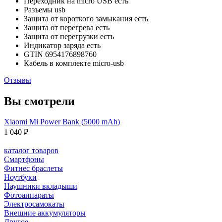
Переходник на micro USB
есть
Разъемы
usb
Защита от короткого замыкания
есть
Защита от перегрева
есть
Защита от перегрузки
есть
Индикатор заряда
есть
GTIN
6954176898760
Кабель в комплекте
micro-usb
Отзывы
Вы смотрели
Xiaomi Mi Power Bank (5000 mAh)
1 040 ₽
каталог товаров
Смартфоны
Фитнес браслеты
Ноутбуки
Наушники вкладыши
Фотоаппараты
Электросамокаты
Внешние аккумуляторы
Другое