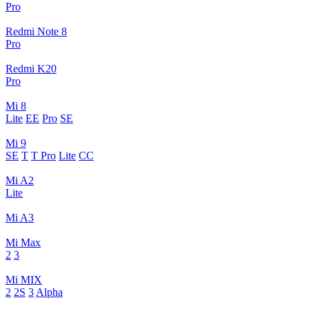
Pro
Redmi Note 8
Pro
Redmi K20
Pro
Mi 8
Lite
EE
Pro
SE
Mi 9
SE
T
T Pro
Lite
CC
Mi A2
Lite
Mi A3
Mi Max
2
3
Mi MIX
2
2S
3
Alpha