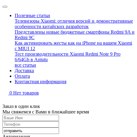
Полезные статьи
Телевизоры Xiaomi: отличия версий и демонстративные
особенности китайских разработок
Представлены новые бюджетные смартфоны Redmi 9A и
Redmi 9C
Как активировать жесты как на iPhone на вашем Xiaomi
с MIUI 12
Тест производительности Xiaomi Redmi Note 9 Pro
6/64Gb в Antutu
все статьи
Доставка
Оплата
Контактная информация
0
Нет товаров
Заказ в один клик
Мы свяжемся с Вами в ближайшее время
Авторизация