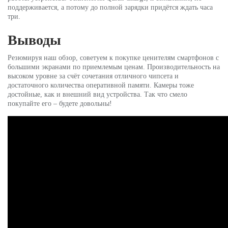
поддерживается, а потому до полной зарядки придётся ждать часа
три.
Выводы
Резюмируя наш обзор, советуем к покупке ценителям смартфонов с
большими экранами по приемлемым ценам. Производительность на
высоком уровне за счёт сочетания отличного чипсета и
достаточного количества оперативной памяти. Камеры тоже
достойные, как и внешний вид устройства. Так что смело
покупайте его – будете довольны!