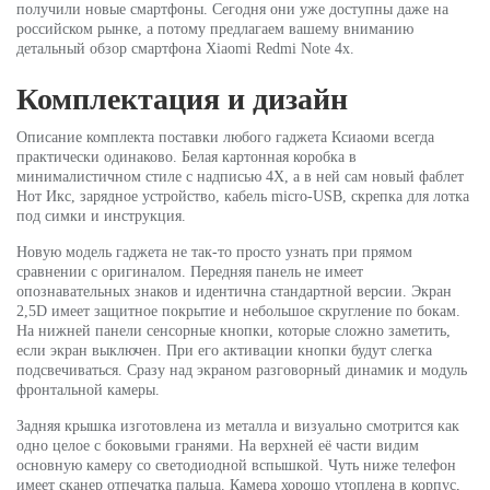
получили новые смартфоны. Сегодня они уже доступны даже на
российском рынке, а потому предлагаем вашему вниманию
детальный обзор смартфона Xiaomi Redmi Note 4x.
Комплектация и дизайн
Описание комплекта поставки любого гаджета Ксиаоми всегда
практически одинаково. Белая картонная коробка в
минималистичном стиле с надписью 4X, а в ней сам новый фаблет
Нот Икс, зарядное устройство, кабель micro-USB, скрепка для лотка
под симки и инструкция.
Новую модель гаджета не так-то просто узнать при прямом
сравнении с оригиналом. Передняя панель не имеет
опознавательных знаков и идентична стандартной версии. Экран
2,5D имеет защитное покрытие и небольшое скругление по бокам.
На нижней панели сенсорные кнопки, которые сложно заметить,
если экран выключен. При его активации кнопки будут слегка
подсвечиваться. Сразу над экраном разговорный динамик и модуль
фронтальной камеры.
Задняя крышка изготовлена из металла и визуально смотрится как
одно целое с боковыми гранями. На верхней её части видим
основную камеру со светодиодной вспышкой. Чуть ниже телефон
имеет сканер отпечатка пальца. Камера хорошо утоплена в корпус,