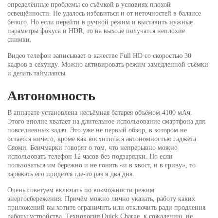
определённые проблемы со съёмкой в условиях плохой
освещённости. Не удалось избавиться и от неточностей в балансе
белого. Но если перейти в ручной режим и выставить нужные
параметры фокуса и HDR, то на выходе получатся неплохие
снимки.
Видео телефон записывает в качестве Full HD со скоростью 30
кадров в секунду. Можно активировать режим замедленной съёмки
и делать таймлапсы.
Автономность
В аппарате установлена несъёмная батарея объёмом 4100 мАч.
Этого вполне хватает на длительное использование смартфона для
повседневных задач. Это уже не первый обзор, в котором не
остаётся ничего, кроме как восхититься автономностью гаджета
Сяоми. Бенчмарки говорят о том, что непрерывно можно
использовать телефон 12 часов без подзарядки. Но если
пользоваться им бережно и не гонять «и в хвост, и в гриву», то
заряжать его придётся где-то раз в два дня.
Очень советуем включать по возможности режим
энергосбережения. Причём можно лично указать, работу каких
приложений вы хотите ограничить или отключить ради продления
работы устройства. Технология Quick Charge, к сожалению, не