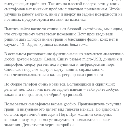
выступающих краёв нет. Так что на плоской поверхности у таких
смартфонов нет никаких проблем с плотным прилеганием. Чтобы
улучшить работу антенн, внизу и вверху на задней поверхности на
новинках предусмотрены вставки из пластика.
Пытаясь найти какие-то отличия от базовой «четвёрки», мы видим,
что стандартному четвёртому поколению Ноут производители
решили дать шлифованные грани и блестящие фаски, коих нет в
случае с 4Х. Задняя крышка матовая, бока тоже.
В остальном расположение функциональных элементов аналогично
любой другой модели Сяоми. Снизу разъём micro-USB, динамик и
микрофон, сверху разъём под наушники и инфракрасный порт.
Слева слот под сим-карту и карту памяти, справа кнопка
включения/выключения и качель регулировки громкости.
По сборке телефон очень нравится. Болтающихся и скрипящих
деталей нет. Есть пять цветов задней панели – выбирайте любую,
какая вам понравится, от чёрной до розовой.
Пользоваться смартфоном весьма удобно. Производитель скруглил
грани, и визуально это делает вид гаджета меньше. Но диагональ
осталась привычной для серии Ноут. При желании сенсорные
кнопки внизу экрана могут получать от пользователя новые
значения. Делается это через настройки.