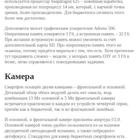
используется процессор Snapdragon 625 – новейшая наработка,
производимая по техпроцессу 14 нм, который, с научной точки
зрения, более производителен. Для бюджетного сегмента этого
более чем достаточно.
Дополняется чипсет графическим ускорителем Adreno 506.
Оперативная память измеряется 3 Гб, а встроенная память – 32 Гб.
При желании встроенную память можно увеличить за счёт
дополнительной карты SD. Про оперативную память этого не
скажешь, потому придётся мириться с тем, что есть. Хотя претензии
тут предъявить сложно – модели, у которых память ОЗУ от 3 Гб и
более, легко справляются с повседневными задачами.
Камера
Смартфон оснащён двумя камерами – фронтальной и основной.
Детальный обзор обоих модулей делать нет смысла, ведь
комбинация 13 Мп основной и 5 Мп фронтальной камеры
встречается практически в каждом из устройств четвёртой серии,
причём как в бюджетной, так и во флагманской линейках.
И основной, и фронтальной камере присвоена апертура f/2,0.
Основной камерой очень удобно пользоваться из-за наличия
двухцветной светодиодной вспышки, а также гибридного
автофокуса. Стандартно для камер бюджетных смартфонов есть