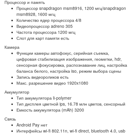
Процессор и память
Процессор
snapdragon msm8916, 1200 мгц/snapdragon
msm8928, 1600 мгц
Количество ядер процессора
4/8
Видеопроцессор
adreno 305
Частота процессора
1200 мгц
Слот для карт памяти
есть
Камера
Функции камеры
автофокус, серийная съемка,
цифровая стабилизация изображения, геометки, hdr,
сенсорная фокусировка, распознавание лиц, настройка
баланса белого, настройка iso, режим выбора сцены
Запись видеороликов
есть
Макс. разрешение видео
1920x1080
Аккумулятор
Тип аккумулятора
li-polymer
Тип дисплея
цветной ips, 16.78 млн цветов, сенсорный
Емкость аккумулятора (mAh)
3200
Связь
Android Pay
нет
Интерфейсы
wi-fi 802.11n, wi-fi direct, bluetooth 4.0, usb