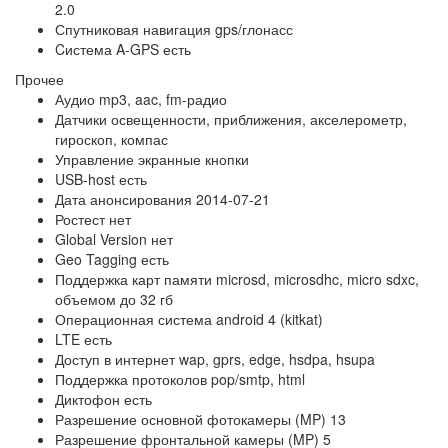
2.0
Спутниковая навигация
gps/глонасс
Cистема A-GPS
есть
Прочее
Аудио
mp3, aac, fm-радио
Датчики
освещенности, приближения, акселерометр,
гироскоп, компас
Управление
экранные кнопки
USB-host
есть
Дата анонсирования
2014-07-21
Ростест
нет
Global Version
нет
Geo Tagging
есть
Поддержка карт памяти
microsd, microsdhc, micro sdxc,
объемом до 32 гб
Операционная система
android 4 (kitkat)
LTE
есть
Доступ в интернет
wap, gprs, edge, hsdpa, hsupa
Поддержка протоколов
pop/smtp, html
Диктофон
есть
Разрешение основной фотокамеры (MP)
13
Разрешение фронтальной камеры (MP)
5