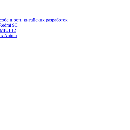
собенности китайских разработок
Redmi 9C
 MIUI 12
в Antutu