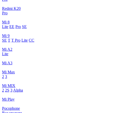
Redmi K20
Pro
Mi 8
Lite
EE
Pro
SE
Mi 9
SE
T
T Pro
Lite
CC
Mi A2
Lite
Mi A3
Mi Max
2
3
Mi MIX
2
2S
3
Alpha
Mi Play
Pocophone
Все модели