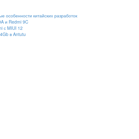
ые особенности китайских разработок
A и Redmi 9C
i с MIUI 12
4Gb в Antutu