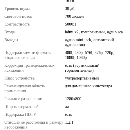
16 гб
Уровень шума
30 дб
Световой поток
700 люмен
Контрастность
5000:1
Входы
hdmi x2, композитный, аудио rca
Выходы
аудио mini jack, оптический
аудиовыход
Поддерживаемые форматы
480i, 480p, 576i, 576p, 720p,
входного сигнала
1080i, 1080p
Коррекция трапецеидальных
есть (вертикальная/
искажений
горизонтальная)
Класс устройства
ультрапортативный
Рекомендуемая область
для домашнего кинотеатра
применения
Реальное разрешение
1280x800
Широкоформатный
да
Поддержка HDTV
есть
Отношение расстояния к размеру
1.2:1
изображения