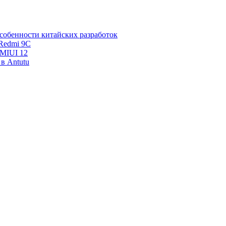
собенности китайских разработок
Redmi 9C
 MIUI 12
в Antutu