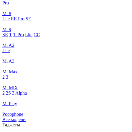
Pro
Mi 8
Lite
EE
Pro
SE
Mi 9
SE
T
T Pro
Lite
CC
Mi A2
Lite
Mi A3
Mi Max
2
3
Mi MIX
2
2S
3
Alpha
Mi Play
Pocophone
Все модели
Гаджеты