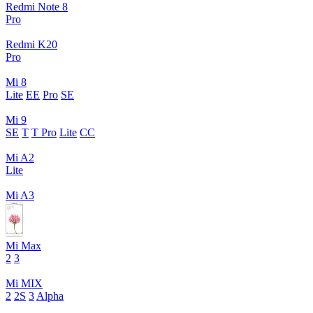
Redmi Note 8
Pro
Redmi K20
Pro
Mi 8
Lite
EE
Pro
SE
Mi 9
SE
T
T Pro
Lite
CC
Mi A2
Lite
Mi A3
Mi Max
2
3
Mi MIX
2
2S
3
Alpha