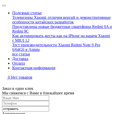
Полезные статьи
Телевизоры Xiaomi: отличия версий и демонстративные
особенности китайских разработок
Представлены новые бюджетные смартфоны Redmi 9A и
Redmi 9C
Как активировать жесты как на iPhone на вашем Xiaomi
с MIUI 12
Тест производительности Xiaomi Redmi Note 9 Pro
6/64Gb в Antutu
все статьи
Доставка
Оплата
Контактная информация
0
Нет товаров
Заказ в один клик
Мы свяжемся с Вами в ближайшее время
Авторизация