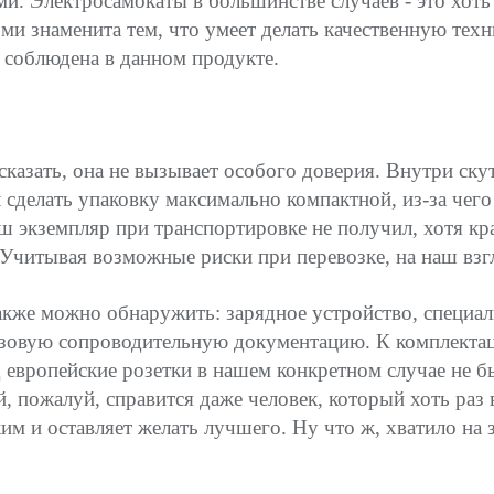
и. Электросамокаты в большинстве случаев - это хоть 
ми знаменита тем, что умеет делать качественную техн
 соблюдена в данном продукте.
сказать, она не вызывает особого доверия. Внутри ск
 сделать упаковку максимально компактной, из-за чего
ш экземпляр при транспортировке не получил, хотя кра
 Учитывая возможные риски при перевозке, на наш взг
акже можно обнаружить: зарядное устройство, специал
азовую сопроводительную документацию. К комплектаци
д европейские розетки в нашем конкретном случае не 
ей, пожалуй, справится даже человек, который хоть раз 
м и оставляет желать лучшего. Ну что ж, хватило на з