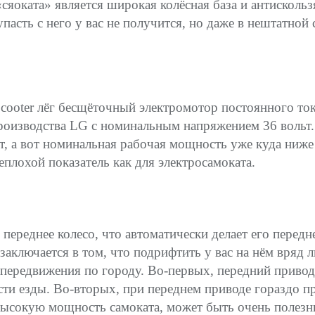
яоката» является широкая колёсная база и антискользя
пасть с него у вас не получится, но даже в нештатной 
 Scooter лёг бесщёточный электромотор постоянного то
роизводства LG с номинальным напряжением 36 вольт
тт, а вот номинальная рабочая мощность уже куда ниже
еплохой показатель как для электросамоката.
 переднее колесо, что автоматически делает его перед
аключается в том, что подрифтить у вас на нём вряд л
 передвижения по городу. Во-первых, передний приво
сти езды. Во-вторых, при переднем приводе гораздо п
высокую мощность самоката, может быть очень полез