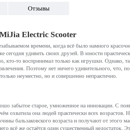
Отзывы
Jia Electric Scooter
езабываемом времени, когда всё было намного красочне
е сегодня удивить своих друзей. В юности практическ
но, кто-то воспринимал только как игрушки. Однако, т
азвлечения. Поэтому нет ничего удивительного, что, п
 только неуместно, но и совершенно непрактично.
хорошо забытое старое, умноженное на инновации. С по
чём охватила она людей практически всех возрастов. Н
чины бальзаковского возраста и получают от этого ма
него всё же остаётся один существенный недостаток. 