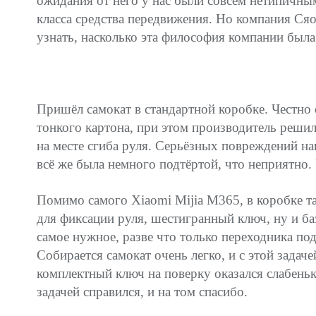
ожидания от него у нас были совсем нетипичным
класса средства передвижения. Но компания Сяо
узнать, насколько эта философия компании была
Пришёл самокат в стандартной коробке. Честно 
тонкого картона, при этом производитель решил
на месте сгиба руля. Серьёзных повреждений на
всё же была немного подтёртой, что неприятно.
Помимо самого Xiaomi Mijia M365, в коробке т
для фиксации руля, шестигранный ключ, ну и б
самое нужное, разве что только переходника по
Собирается самокат очень легко, и с этой задач
комплектный ключ на поверку оказался слабеньки
задачей справился, и на том спасибо.