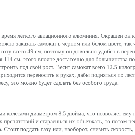
же время лёгкого авиационного алюминия. Окрашен он к
ожно заказать самокат в чёрном или белом цвете, так 
соту всего 49 см, поэтому он довольно удобен в пере
ся 114 см, этого вполне достаточно для большинства п
троить под свой рост. Весит самокат всего 12.5 килог
приходится переносить в руках, дабы подняться по лес
су, это можно будет сделать без особого труда.
и колёсами диаметром 8.5 дюйма, что позволяет ему н
х препятствий и стараешься их объезжать, то потом н
. Стоит поддать газу или, наоборот, снизить скорость,