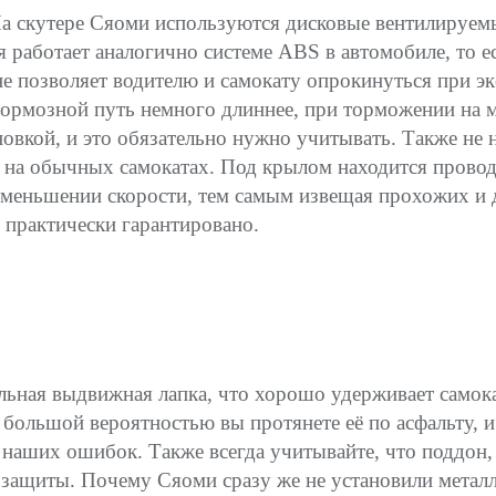
 На скутере Сяоми используются дисковые вентилируем
работает аналогично системе ABS в автомобиле, то ес
не позволяет водителю и самокату опрокинуться при э
 тормозной путь немного длиннее, при торможении на 
овкой, и это обязательно нужно учитывать. Также не 
ве на обычных самокатах. Под крылом находится прово
уменьшении скорости, тем самым извещая прохожих и д
 практически гарантировано.
льная выдвижная лапка, что хорошо удерживает самок
с большой вероятностью вы протянете её по асфальту, 
е наших ошибок. Также всегда учитывайте, что поддон,
т защиты. Почему Сяоми сразу же не установили метал