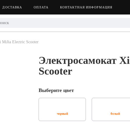
ДОСТАВКА
ОПЛАТА
КОНТАКТНАЯ ИНФОРМАЦИЯ
MiJia Electric Scooter
Электросамокат Xia
Scooter
Next
Выберите цвет
черный
белый