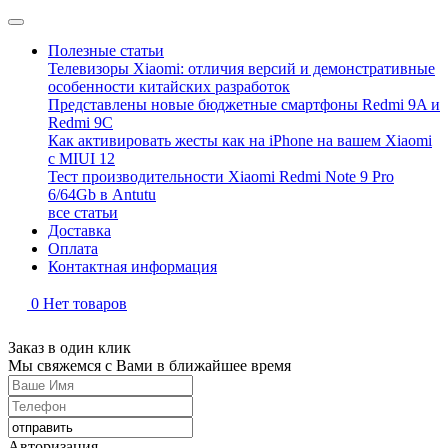
Полезные статьи
Телевизоры Xiaomi: отличия версий и демонстративные
особенности китайских разработок
Представлены новые бюджетные смартфоны Redmi 9A и
Redmi 9C
Как активировать жесты как на iPhone на вашем Xiaomi
с MIUI 12
Тест производительности Xiaomi Redmi Note 9 Pro
6/64Gb в Antutu
все статьи
Доставка
Оплата
Контактная информация
0
Нет товаров
Заказ в один клик
Мы свяжемся с Вами в ближайшее время
Авторизация