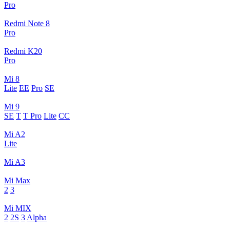
Pro
Redmi Note 8
Pro
Redmi K20
Pro
Mi 8
Lite
EE
Pro
SE
Mi 9
SE
T
T Pro
Lite
CC
Mi A2
Lite
Mi A3
Mi Max
2
3
Mi MIX
2
2S
3
Alpha