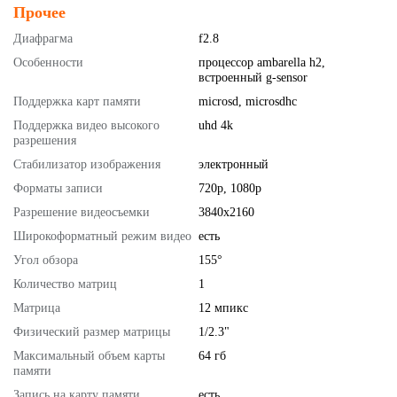
Прочее
Диафрагма
f2.8
Особенности
процессор ambarella h2,
встроенный g-sensor
Поддержка карт памяти
microsd, microsdhc
Поддержка видео высокого
uhd 4k
разрешения
Стабилизатор изображения
электронный
Форматы записи
720p, 1080p
Разрешение видеосъемки
3840x2160
Широкоформатный режим видео
есть
Угол обзора
155°
Количество матриц
1
Матрица
12 мпикс
Физический размер матрицы
1/2.3"
Максимальный объем карты
64 гб
памяти
Запись на карту памяти
есть