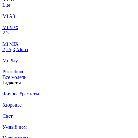
Lite
Mi A3
Mi Max
2
3
Mi MIX
2
2S
3
Alpha
Mi Play
Pocophone
Все модели
Гаджеты
Фитнес браслеты
Здоровье
Свет
Умный дом