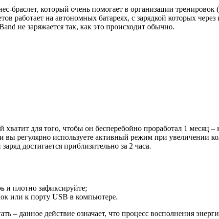
ес-браслет, который очень помогает в организации тренировок 
ов работает на автономных батареях, с зарядкой которых через
Band не заряжается так, как это происходит обычно.
й хватит для того, чтобы он бесперебойно проработал 1 месяц – 
и вы регулярно используете активный режим при увеличении кол
заряд достигается приблизительно за 2 часа.
рь и плотно зафиксируйте;
лок или к порту USB в компьютере.
ть – данное действие означает, что процесс восполнения энергии