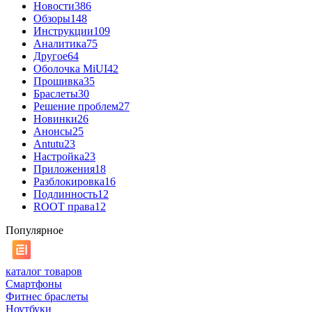
Новости
386
Обзоры
148
Инструкции
109
Аналитика
75
Другое
64
Оболочка MiUI
42
Прошивка
35
Браслеты
30
Решение проблем
27
Новинки
26
Анонсы
25
Antutu
23
Настройка
23
Приложения
18
Разблокировка
16
Подлинность
12
ROOT права
12
Популярное
каталог товаров
Смартфоны
Фитнес браслеты
Ноутбуки