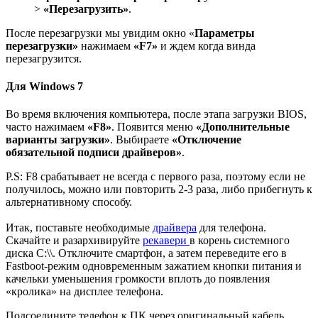
>
«Перезагрузить»
.
После перезагрузки мы увидим окно «
Параметры
перезагрузки»
нажимаем
«F7»
и ждем когда винда
перезагрузится.
Для Windows 7
Во время включения компьютера, после этапа загрузки BIOS,
часто нажимаем
«F8»
. Появится меню
«Дополнительные
варианты загрузки»
. Выбираете
«Отключение
обязательной подписи драйверов»
.
P.S: F8 срабатывает не всегда с первого раза, поэтому если не
получилось, можно или повторить 2-3 раза, либо прибегнуть к
альтернативному способу.
Итак, поставьте необходимые
драйвера
для телефона.
Скачайте и разархивируйте
рекавери
в корень системного
диска C:\\. Отключите смартфон, а затем переведите его в
Fastboot-режим одновременным зажатием кнопки питания и
качельки уменьшения громкости вплоть до появления
«кролика» на дисплее телефона.
Подсоедините телефон к ПК через оригинальный кабель