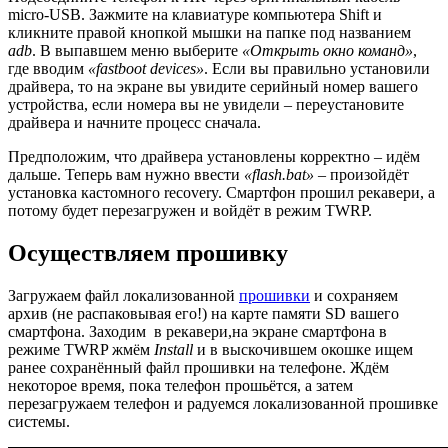
micro-USB. Зажмите на клавиатуре компьютера Shift и
кликните правой кнопкой мышки на папке под названием
adb
. В выпавшем меню выберите
«Открыть окно команд»
,
где вводим
«fastboot devices»
. Если вы правильно установили
драйвера, то на экране вы увидите серийный номер вашего
устройства, если номера вы не увидели – переустановите
драйвера и начните процесс сначала.
Предположим, что драйвера установлены корректно – идём
дальше. Теперь вам нужно ввести
«flash.bat»
– произойдёт
установка кастомного recovery. Смартфон прошил рекавери, а
потому будет перезагружен и войдёт в режим TWRP.
Осуществляем прошивку
Загружаем файл локализованной
прошивки
и сохраняем
архив (не распаковывая его!) на карте памяти SD вашего
смартфона. Заходим в рекавери,на экране смартфона в
режиме TWRP жмём
Install
и в выскочившем окошке ищем
ранее сохранённый файл прошивки на телефоне. Ждём
некоторое время, пока телефон прошьётся, а затем
перезагружаем телефон и радуемся локализованной прошивке
системы.