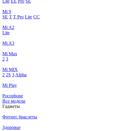
Lite
EE
Pro
SE
Mi 9
SE
T
T Pro
Lite
CC
Mi A2
Lite
Mi A3
Mi Max
2
3
Mi MIX
2
2S
3
Alpha
Mi Play
Pocophone
Все модели
Гаджеты
Фитнес браслеты
Здоровье