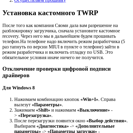
Осуществляем прошивку
Установка кастомного TWRP
После того как компания Сяоми дала вам разрешение на
разблокировку загрузчика, сначала установите кастомное
recovery. Через него мы в дальнейшем будем прошивать
телефон.На телефоне надо включить режим разработчика (5
раз тапнуть по версии MIUI в пункте о телефоне) зайти в
режим разработчика и включить отладку по USB. Это
обязательное условия иначе ничего не получится.
Отключение проверки цифровой подписи
драйверов
Для Windows 8
Нажимаем комбинацию кнопок
«Win+I»
. Справа
вылезут
«Параметры»
.
Зажимаем
«Shift»
и нажимаем
«Выключение»
-
>
«Перезагрузка»
.
После перезагрузки появится окно
«Выбор действия»
.
Выбираем
«Диагностика»
->
«Дополнительные
параметры»
->
«Параметры загрузки»
-