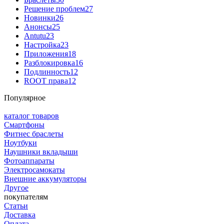
Решение проблем
27
Новинки
26
Анонсы
25
Antutu
23
Настройка
23
Приложения
18
Разблокировка
16
Подлинность
12
ROOT права
12
Популярное
каталог товаров
Смартфоны
Фитнес браслеты
Ноутбуки
Наушники вкладыши
Фотоаппараты
Электросамокаты
Внешние аккумуляторы
Другое
покупателям
Статьи
Доставка
Оплата