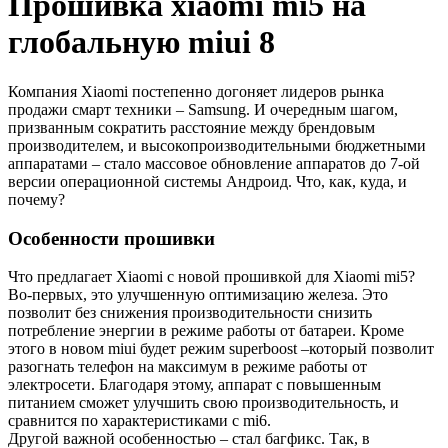
Прошивка xiaomi mi5 на
глобальную miui 8
Компания Xiaomi постепенно догоняет лидеров рынка
продажи смарт техники – Samsung. И очередным шагом,
призванным сократить расстояние между брендовым
производителем, и высокопроизводительными бюджетными
аппаратами – стало массовое обновление аппаратов до 7-ой
версии операционной системы Андроид. Что, как, куда, и
почему?
Особенности прошивки
Что предлагает Xiaomi с новой прошивкой для Xiaomi mi5?
Во-первых, это улучшенную оптимизацию железа. Это
позволит без снижения производительности снизить
потребление энергии в режиме работы от батареи. Кроме
этого в новом miui будет режим superboost –который позволит
разогнать телефон на максимум в режиме работы от
электросети. Благодаря этому, аппарат с повышенным
питанием сможет улучшить свою производительность, и
сравнится по характеристиками c mi6.
Другой важной особенностью – стал багфикс. Так, в