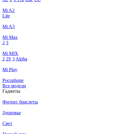
Mi A2
Lite
Mi A3
Mi Max
2
3
Mi MIX
2
2S
3
Alpha
Mi Play
Pocophone
Все модели
Гаджеты
Фитнес браслеты
Здоровье
Свет