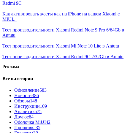
Redmi 9C
Как активировать жесты как на iPhone на вашем Xiaomi с
MIUI...
Тест производительности Xiaomi Redmi Note 9 Pro 6/64Gb в
Antutu
Тест производительности Xiaomi Mi Note 10 Lite в Antutu
Тест производительности Xiaomi Redmi 9C 2/32Gb в Antutu
Реклама
Все категории
Обновление
583
Новости
386
Обзоры
148
Инструкции
109
Аналитика
75
Другое
64
Оболочка MiUI
42
Прошивка
35
Браслеты
30