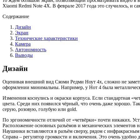
то ждём большой экран, позволяющий просматривать видео в в
Xiaomi Redmi Note 4X. В феврале 2017 года это случилось, и с
Содержание
Дизайн
Экран
Технические характеристики
Камера
Автономность
Выводы
Дизайн
Оценивая внешний вид Сяоми Редми Ноут 4х, сложно не замети
оформлении минимальны. Например, у Нот 4 была металлическая
Изменения коснулись и окраски корпуса. Если стандартная «чет
цвета. Среди них появился чёрный, что очень даже хорошо. Так
серую, розовую, голубую или gold.
По эргономичности отличий от «четвёрки» почти никаких. Устро
Расположение основных разъёмов и механических элементов на
Наушники вставляются в разъём сверху, рядом с инфракрасны
Справа – регулятор громкости и включения. Это очень удобно 