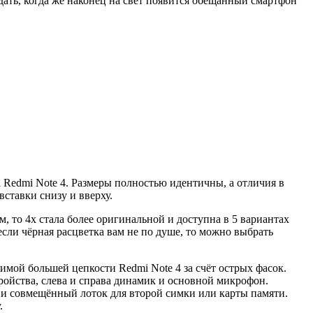
ать, когда же наконец на свет появится обещанный смартфон
 Redmi Note 4. Размеры полностью идентичны, а отличия в
ставки снизу и вверху.
м, то 4х стала более оригинальной и доступна в 5 вариантах
если чёрная расцветка вам не по душе, то можно выбрать
имой большей цепкости Redmi Note 4 за счёт острых фасок.
ройства, слева и справа динамик и основной микрофон.
 и совмещённый лоток для второй симки или карты памяти.
.