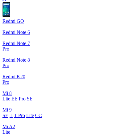
Redmi GO
Redmi Note 6
Redmi Note 7
Pro
Redmi Note 8
Pro
Redmi K20
Pro
Mi 8
Lite
EE
Pro
SE
Mi 9
SE
T
T Pro
Lite
CC
Mi A2
Lite