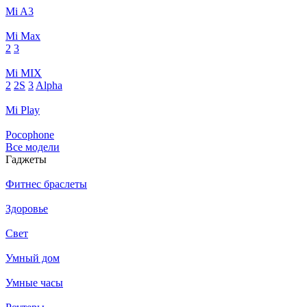
Mi A3
Mi Max
2
3
Mi MIX
2
2S
3
Alpha
Mi Play
Pocophone
Все модели
Гаджеты
Фитнес браслеты
Здоровье
Свет
Умный дом
Умные часы