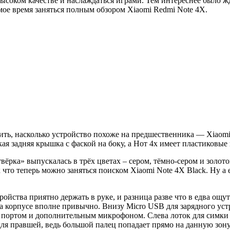
ысоком качестве и наслаждаться играми. Тем интереснее было жд
амое время заняться полным обзором Xiaomi Redmi Note 4X.
ть, насколько устройство похоже на предшественника — Xiaomi
 задняя крышка с фаской на боку, а Нот 4х имеет пластиковые в
вёрка» выпускалась в трёх цветах – сером, тёмно-сером и золото
 что теперь можно заняться поиском Xiaomi Note 4X Black. Ну а 
йства приятно держать в руке, и разница разве что в едва ощут
 корпусе вполне привычно. Внизу Micro USB для зарядного уст
м портом и дополнительным микрофоном. Слева лоток для симки
для правшей, ведь большой палец попадает прямо на данную зону