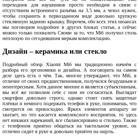
переходник для наушников просто необходим в связи с
отсутствием встроенного разъёма на 3.5 мм, а чехол нужен,
чтобы сохранить в первозданном виде довольно хрупкую
стеклянную заднюю крышку. Впрочем, обо всех этих нюансах
мы поговорим подробнее в других блоках статьи, а сейчас
можно только похвалить Сяоми за то, что Mi6 получил столь
неплохую по сегодняшним меркам комплектацию.
Дизайн – керамика или стекло
Подробный обзор Xiaomi Mi6 мы традиционно начнём с
разбора его эргономики и дизайна. А поговорить на самом
деле здесь есть о чём. Так, многие утверждают, что Mi6, в
отличие от своих предшественников, получился бездушным и
неинтересным. Хотя данное мнение и является субъективным,
мы всё же позволим себе с ним не согласиться. Выглядит
смартфон довольно строго, однако стоит снять защитные
плёнки и немного подержать телефон в руке, понимаешь, что
смотрится он превосходно. Ярких элементов аппарату не
хватает, но что касается комплексного восприятия, то здесь
нет никаких нареканий, все сбалансировано и стильно. Также
с телефоном приятно общаться на тактильном уровне, он
отлично сидит в руке и довольно приятен на ощупь.