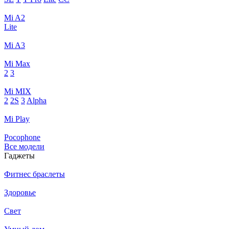
Mi A2
Lite
Mi A3
Mi Max
2
3
Mi MIX
2
2S
3
Alpha
Mi Play
Pocophone
Все модели
Гаджеты
Фитнес браслеты
Здоровье
Свет