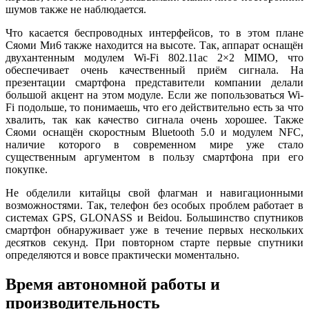
шумов также не наблюдается.
Что касается беспроводных интерфейсов, то в этом плане
Сяоми Ми6 также находится на высоте. Так, аппарат оснащён
двухантенным модулем Wi-Fi 802.11ac 2×2 MIMO, что
обеспечивает очень качественный приём сигнала. На
презентации смартфона представители компании делали
большой акцент на этом модуле. Если же попользоваться Wi-
Fi подольше, то понимаешь, что его действительно есть за что
хвалить, так как качество сигнала очень хорошее. Также
Сяоми оснащён скоростным Bluetooth 5.0 и модулем NFC,
наличие которого в современном мире уже стало
существенным аргументом в пользу смартфона при его
покупке.
Не обделили китайцы свой флагман и навигационными
возможностями. Так, телефон без особых проблем работает в
системах GPS, GLONASS и Beidou. Большинство спутников
смартфон обнаруживает уже в течение первых нескольких
десятков секунд. При повторном старте первые спутники
определяются и вовсе практически моментально.
Время автономной работы и
производительность