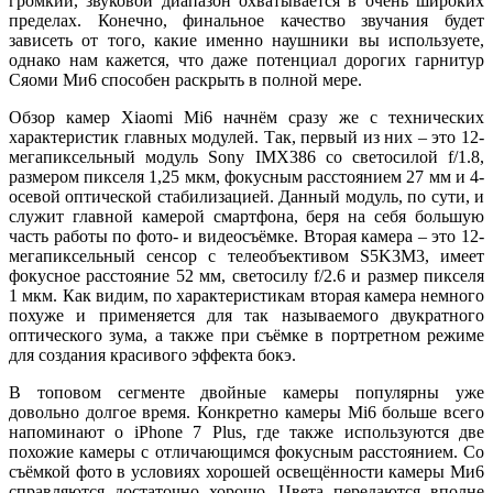
громкий, звуковой диапазон охватывается в очень широких
пределах. Конечно, финальное качество звучания будет
зависеть от того, какие именно наушники вы используете,
однако нам кажется, что даже потенциал дорогих гарнитур
Сяоми Ми6 способен раскрыть в полной мере.
Обзор камер Xiaomi Mi6 начнём сразу же с технических
характеристик главных модулей. Так, первый из них – это 12-
мегапиксельный модуль Sony IMX386 со светосилой f/1.8,
размером пикселя 1,25 мкм, фокусным расстоянием 27 мм и 4-
осевой оптической стабилизацией. Данный модуль, по сути, и
служит главной камерой смартфона, беря на себя большую
часть работы по фото- и видеосъёмке. Вторая камера – это 12-
мегапиксельный сенсор с телеобъективом S5K3M3, имеет
фокусное расстояние 52 мм, светосилу f/2.6 и размер пикселя
1 мкм. Как видим, по характеристикам вторая камера немного
похуже и применяется для так называемого двукратного
оптического зума, а также при съёмке в портретном режиме
для создания красивого эффекта бокэ.
В топовом сегменте двойные камеры популярны уже
довольно долгое время. Конкретно камеры Mi6 больше всего
напоминают о iPhone 7 Plus, где также используются две
похожие камеры с отличающимся фокусным расстоянием. Со
съёмкой фото в условиях хорошей освещённости камеры Ми6
справляются достаточно хорошо. Цвета передаются вполне