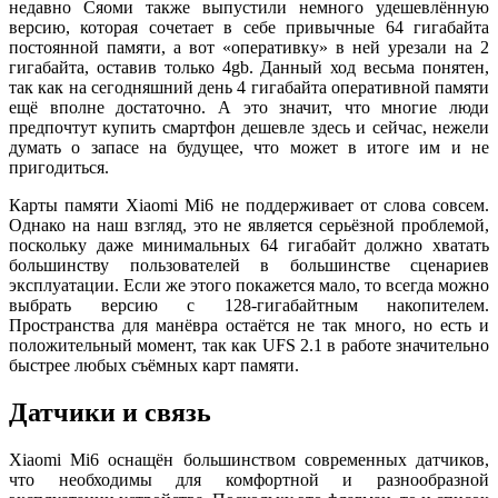
недавно Сяоми также выпустили немного удешевлённую
версию, которая сочетает в себе привычные 64 гигабайта
постоянной памяти, а вот «оперативку» в ней урезали на 2
гигабайта, оставив только 4gb. Данный ход весьма понятен,
так как на сегодняшний день 4 гигабайта оперативной памяти
ещё вполне достаточно. А это значит, что многие люди
предпочтут купить смартфон дешевле здесь и сейчас, нежели
думать о запасе на будущее, что может в итоге им и не
пригодиться.
Карты памяти Xiaomi Mi6 не поддерживает от слова совсем.
Однако на наш взгляд, это не является серьёзной проблемой,
поскольку даже минимальных 64 гигабайт должно хватать
большинству пользователей в большинстве сценариев
эксплуатации. Если же этого покажется мало, то всегда можно
выбрать версию с 128-гигабайтным накопителем.
Пространства для манёвра остаётся не так много, но есть и
положительный момент, так как UFS 2.1 в работе значительно
быстрее любых съёмных карт памяти.
Датчики и связь
Xiaomi Mi6 оснащён большинством современных датчиков,
что необходимы для комфортной и разнообразной