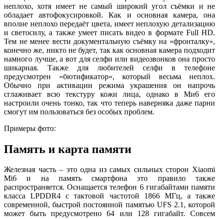
неплохо, хотя имеет не самый широкий угол съёмки и не
обладает автофокусировкой. Как и основная камера, она
вполне неплохо передаёт цвета, имеет неплохую детализацию
и светосилу, а также умеет писать видео в формате Full HD.
Тем не менее вести документальную съёмку на «фронталку»,
конечно же, никто не будет, так как основная камера подходит
намного лучше, а вот для селфи или видеозвонков она просто
шикарная. Также для любителей селфи в телефоне
предусмотрен «бютификатор», который весьма неплох.
Обычно при активации режима украшения он напрочь
сглаживает всю текстуру кожи лица, однако в Ми6 его
настроили очень тонко, так что теперь наверняка даже парни
смогут им пользоваться без особых проблем.
Примеры фото:
Память и карта памяти
Железная часть – это одна из самых сильных сторон Xiaomi
Mi6 и на память смартфона это правило также
распространяется. Оснащается телефон 6 гигабайтами памяти
класса LPDDR4 c тактовой частотой 1866 МГц, а также
современной, быстрой постоянной памятью UFS 2.1, которой
может быть предусмотрено 64 или 128 гигабайт. Совсем