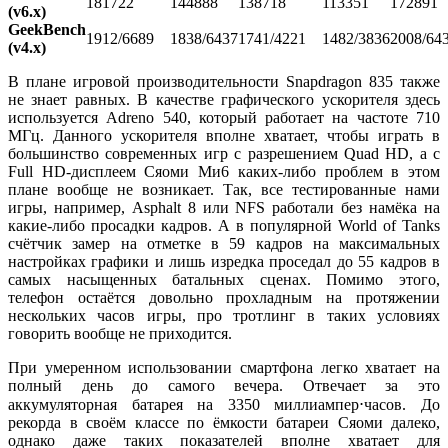
181722
144888
138718
113351
172891
(v6.x)
GeekBench
1912/6689
1838/6437
1741/4221
1482/3836
2008/64
(v4.x)
В плане игровой производительности Snapdragon 835 также
не знает равных. В качестве графического ускорителя здесь
используется Adreno 540, который работает на частоте 710
МГц. Данного ускорителя вполне хватает, чтобы играть в
большинство современных игр с разрешением Quad HD, а с
Full HD-дисплеем Сяоми Ми6 каких-либо проблем в этом
плане вообще не возникает. Так, все тестированные нами
игры, например, Asphalt 8 или NFS работали без намёка на
какие-либо просадки кадров. А в популярной World of Tanks
счётчик замер на отметке в 59 кадров на максимальных
настройках графики и лишь изредка проседал до 55 кадров в
самых насыщенных батальных сценах. Помимо этого,
телефон остаётся довольно прохладным на протяжении
нескольких часов игры, про тротлинг в таких условиях
говорить вообще не приходится.
При умеренном использовании смартфона легко хватает на
полный день до самого вечера. Отвечает за это
аккумуляторная батарея на 3350 миллиампер⋅часов. До
рекорда в своём классе по ёмкости батареи Сяоми далеко,
однако даже таких показателей вполне хватает для