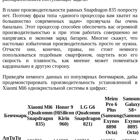
В плане производительности равных Snapdragon 835 попросту
нет. Поэтому фраза типа «данного процессора вам хватит на
большинство современных задач» прозвучала бы очень
банально. Этот процессор способен обеспечить вас огромной
производительностью и при этом работать совершенно не
напрягаясь и экономя заряд батареи. Многие скажут, что
настолько избыточная производительность просто не нужна.
Отчасти они, конечно, правы, но стоит немного
попользоваться подобным смартфоном, ощутить всю его
скорость и плавность, как мнение может поменяться
кардинально в другую сторону.
Приведём немного данных из популярных бенчмарков, дабы
продемонстрировать производительность установленной в
Xiaomi Mi6 однокристальной системы в цифрах:
Meizu
Samsun
Pro 6
Galaxy
Xiaomi Mi6
Honor 9
LG G6
Plus
S8+
(Qualcomm
(HiSilicon
(Qualcomm
Бенчмарк
(Samsung
(Samsu
Snapdragon
Kirin
Snapdragon
Exynos
Exyno
835)
960)
821)
8890
8895
Octa)
Octa)
AnTuTu