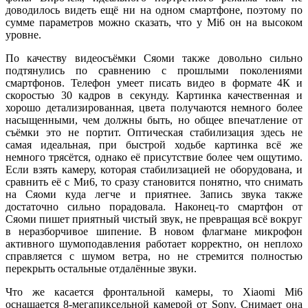
доводилось видеть ещё ни на одном смартфоне, поэтому по
сумме параметров можно сказать, что у Mi6 он на высоком
уровне.
По качеству видеосъёмки Сяоми также довольно сильно
подтянулись по сравнению с прошлыми поколениями
смартфонов. Телефон умеет писать видео в формате 4К и
скоростью 30 кадров в секунду. Картинка качественная и
хорошо детализированная, цвета получаются немного более
насыщенными, чем должны быть, но общее впечатление от
съёмки это не портит. Оптическая стабилизация здесь не
самая идеальная, при быстрой ходьбе картинка всё же
немного трясётся, однако её присутствие более чем ощутимо.
Если взять камеру, которая стабилизацией не оборудована, и
сравнить её с Ми6, то сразу становится понятно, что снимать
на Сяоми куда легче и приятнее. Запись звука также
достаточно сильно порадовала. Наконец-то смартфон от
Сяоми пишет приятный чистый звук, не превращая всё вокруг
в неразборчивое шипение. В новом флагмане микрофон
активного шумоподавления работает корректно, он неплохо
справляется с шумом ветра, но не стремится полностью
перекрыть остальные отдалённые звуки.
Что же касается фронтальной камеры, то Xiaomi Mi6
оснащается 8-мегапиксельной камерой от Sony. Снимает она