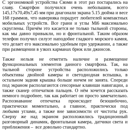
С эргономикой устройства Сяоми в этот раз постарались на
славу. Смартфон получился очень небольшим, всего
145,17х70,49х7,45 мм при диагонали экрана 5.15 дюйма и весе
168 граммов, что наверняка порадует любителей компактных
мобильных устройств. Все грани и углы Mi6 максимально
скруглены. Причём это касается не только тыльной стороны,
как мы давно привыкли, но и фронтальной. Таким образом
телефон получил силуэт наподобие гладкого морского камня,
что делает его максимально удобным при удержании, а также
при размещении в узких карманах брюк или джинсов.
Также нельзя не отметить наличие и размещение
функциональных элементов данного смартфона. Так, на
тыльной стороне устройства расположились только
объективы двойной камеры и светодиодная вспышка, в
остальном задняя крышка больше ничем не занята. Спереди
под экраном располагаются сенсорные клавиши навигации, а
также сканер отпечатков пальцев. О нём хочется рассказать
немного подробнее, так как работает он просто замечательно.
Распознавание отпечатка происходит безошибочно,
практически моментально, а главное, практически под
любыми углами, а также вне зависимости от чистоты рук.
Сверху же над экраном расположились традиционный
разговорный динамик, фронтальная камера, датчики света и
приближения – все довольно стандартно.