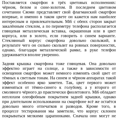
Поставляется смартфон в трёх цветовых исполнениях:
чёрном, белом и сине-золотом. В последнем цветовом
сочетании Сяоми представляет свой флагманский смартфон
впервые, и именно в таком цвете он кажется нам наиболее
интересным и привлекательным. Mi6 с обеих сторон закрыт
закалённым стеклом, а по периметру телефона располагается
глянцевая металлическая вставка, окрашенная или в цвет
корпуса, или в золото, если говорить о синем варианте.
Стеклянный корпус смартфона довольно скользкий, в
результате чего он сильно скользит на ровных поверхностях,
однако, благодаря металлической рамке, в руке телефон
удерживается вполне уверенно.
Задняя крышка смартфона тоже глянцевая. Она довольно
эффектно играет на солнце, а также в зависимости от
освещения смартфон может немного изменять свой цвет от
тёмных к светлым тонам. На синем и чёрном аппаратах такой
эффект особенно ярко заметен. Так, цвет первого может
изменяться от тёмно-синего к голубому, а у второго от
смоляного чёрного до практически фиолетового. Mi6 обладает
неплохим олеофобным покрытием задней крышки, однако
при длительном использовании на смартфоне всё же остаётся
довольно много отпечатков и разводов. Кроме того, в
процессе тестирования мы заметили, что корпус склонен
покрываться мелкими царапинками. Сначала они могут не