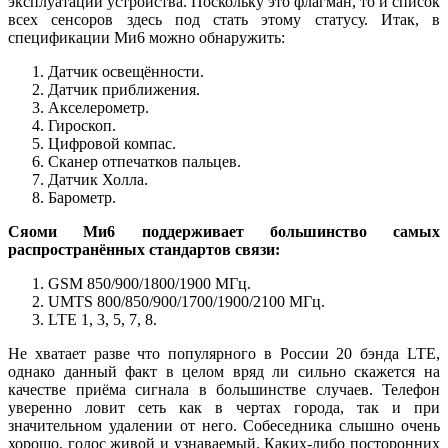
эксплуатации устройства. Поскольку это флагман, то и список
всех сенсоров здесь под стать этому статусу. Итак, в
спецификации Ми6 можно обнаружить:
Датчик освещённости.
Датчик приближения.
Акселерометр.
Гироскоп.
Цифровой компас.
Сканер отпечатков пальцев.
Датчик Холла.
Барометр.
Сяоми Ми6 поддерживает большинство самых
распространённых стандартов связи:
GSM 850/900/1800/1900 МГц.
UMTS 800/850/900/1700/1900/2100 МГц.
LTE 1, 3, 5, 7, 8.
Не хватает разве что популярного в России 20 бэнда LTE,
однако данный факт в целом вряд ли сильно скажется на
качестве приёма сигнала в большинстве случаев. Телефон
уверенно ловит сеть как в чертах города, так и при
значительном удалении от него. Собеседника слышно очень
хорошо, голос живой и узнаваемый. Каких-либо посторонних