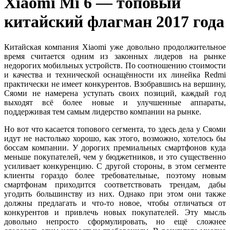
Xiaomi Mi 6 — топовый
китайский флагман 2017 года
Китайская компания Xiaomi уже довольно продолжительное
время считается одним из законных лидеров на рынке
недорогих мобильных устройств. По соотношению стоимости
и качества и технической оснащённости их линейка Redmi
практически не имеет конкурентов. Взобравшись на вершину,
Сяоми не намерена уступать своих позиций, каждый год
выходят всё более новые и улучшенные аппараты,
поддерживая тем самым лидерство компании на рынке.
Но вот что касается топового сегмента, то здесь дела у Сяоми
идут не настолько хорошо, как этого, возможно, хотелось бы
боссам компании. У дорогих премиальных смартфонов куда
меньше покупателей, чем у бюджетников, и это существенно
усиливает конкуренцию. С другой стороны, в этом сегменте
клиенты гораздо более требовательные, поэтому новым
смартфонам приходится соответствовать трендам, дабы
угодить большинству из них. Однако при этом они также
должны предлагать и что-то новое, чтобы отличаться от
конкурентов и привлечь новых покупателей. Эту мысль
довольно непросто сформулировать, но ещё сложнее