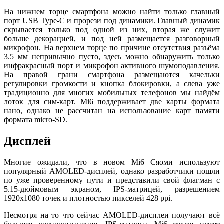
На нижнем торце смартфона можно найти только главный
порт USB Type-C и прорези под динамики. Главный динамик
скрывается только под одной из них, вторая же служит
больше декорацией, и под ней размещается разговорный
микрофон. На верхнем торце по причине отсутствия разъёма
3.5 мм непривычно пусто, здесь можно обнаружить только
инфракрасный порт и микрофон активного шумоподавления.
На правой грани смартфона размещаются качельки
регулировки громкости и кнопка блокировки, а слева уже
традиционно для многих мобильных телефонов мы найдём
лоток для сим-карт. Мі6 поддерживает две карты формата
нано, однако не рассчитан на использование карт памяти
формата micro-SD.
Дисплей
Многие ожидали, что в новом Mi6 Сяоми используют
популярный AMOLED-дисплей, однако разработчики пошли
по уже проверенному пути и представили свой флагман с
5.15-дюймовым экраном, IPS-матрицей, разрешением
1920х1080 точек и плотностью пикселей 428 ppi.
Несмотря на то что сейчас AMOLED-дисплеи получают всё