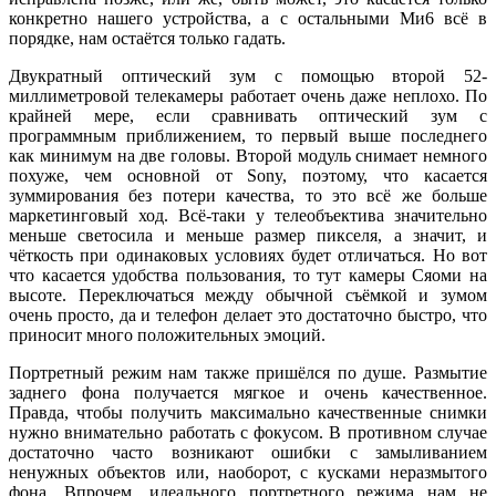
конкретно нашего устройства, а с остальными Ми6 всё в
порядке, нам остаётся только гадать.
Двукратный оптический зум с помощью второй 52-
миллиметровой телекамеры работает очень даже неплохо. По
крайней мере, если сравнивать оптический зум с
программным приближением, то первый выше последнего
как минимум на две головы. Второй модуль снимает немного
похуже, чем основной от Sony, поэтому, что касается
зуммирования без потери качества, то это всё же больше
маркетинговый ход. Всё-таки у телеобъектива значительно
меньше светосила и меньше размер пикселя, а значит, и
чёткость при одинаковых условиях будет отличаться. Но вот
что касается удобства пользования, то тут камеры Сяоми на
высоте. Переключаться между обычной съёмкой и зумом
очень просто, да и телефон делает это достаточно быстро, что
приносит много положительных эмоций.
Портретный режим нам также пришёлся по душе. Размытие
заднего фона получается мягкое и очень качественное.
Правда, чтобы получить максимально качественные снимки
нужно внимательно работать с фокусом. В противном случае
достаточно часто возникают ошибки с замыливанием
ненужных объектов или, наоборот, с кусками неразмытого
фона. Впрочем, идеального портретного режима нам не