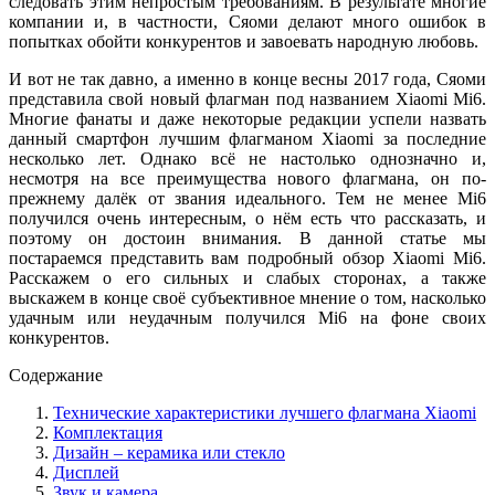
следовать этим непростым требованиям. В результате многие
компании и, в частности, Сяоми делают много ошибок в
попытках обойти конкурентов и завоевать народную любовь.
И вот не так давно, а именно в конце весны 2017 года, Сяоми
представила свой новый флагман под названием Xiaomi Mi6.
Многие фанаты и даже некоторые редакции успели назвать
данный смартфон лучшим флагманом Xiaomi за последние
несколько лет. Однако всё не настолько однозначно и,
несмотря на все преимущества нового флагмана, он по-
прежнему далёк от звания идеального. Тем не менее Мі6
получился очень интересным, о нём есть что рассказать, и
поэтому он достоин внимания. В данной статье мы
постараемся представить вам подробный обзор Xiaomi Mi6.
Расскажем о его сильных и слабых сторонах, а также
выскажем в конце своё субъективное мнение о том, насколько
удачным или неудачным получился Mi6 на фоне своих
конкурентов.
Содержание
Технические характеристики лучшего флагмана Xiaomi
Комплектация
Дизайн – керамика или стекло
Дисплей
Звук и камера