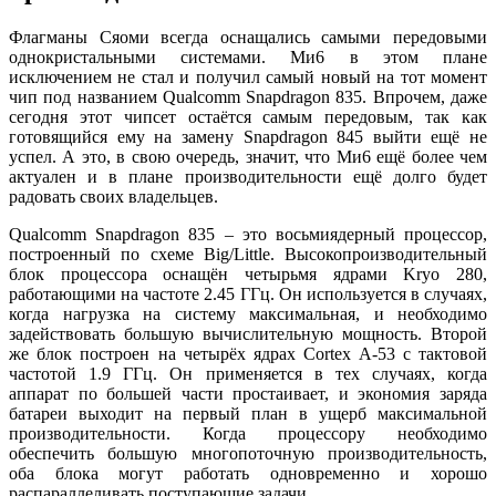
Флагманы Сяоми всегда оснащались самыми передовыми
однокристальными системами. Ми6 в этом плане
исключением не стал и получил самый новый на тот момент
чип под названием Qualcomm Snapdragon 835. Впрочем, даже
сегодня этот чипсет остаётся самым передовым, так как
готовящийся ему на замену Snapdragon 845 выйти ещё не
успел. А это, в свою очередь, значит, что Ми6 ещё более чем
актуален и в плане производительности ещё долго будет
радовать своих владельцев.
Qualcomm Snapdragon 835 – это восьмиядерный процессор,
построенный по схеме Big/Little. Высокопроизводительный
блок процессора оснащён четырьмя ядрами Kryo 280,
работающими на частоте 2.45 ГГц. Он используется в случаях,
когда нагрузка на систему максимальная, и необходимо
задействовать большую вычислительную мощность. Второй
же блок построен на четырёх ядрах Cortex A-53 с тактовой
частотой 1.9 ГГц. Он применяется в тех случаях, когда
аппарат по большей части простаивает, и экономия заряда
батареи выходит на первый план в ущерб максимальной
производительности. Когда процессору необходимо
обеспечить большую многопоточную производительность,
оба блока могут работать одновременно и хорошо
распараллеливать поступающие задачи.