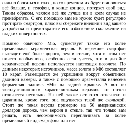
сильно бросаться в глаза, но со временем их будет становиться
всё больше, и телефон, в конце концов, потеряет свой вид.
Таким образом, чехлом всё же лучше ни в коем случае не
пренебрегать. С его помощью вам не нужно будет регулярно
протирать смартфон, плюс вы сбережёте внешний вид вашего
устройства и предотвратите его избыточное скольжение на
гладких поверхностях.
Помимо обычного Mi6, существует также его более
премиальная керамическая версия. В керамике смартфон
выглядит ещё более дорого, чем в стекле, хотя в этом нет
ничего необычного, особенно если учесть, что в дизайне
керамической версии используется настоящая позолота. По
данным некоторых источников, масса золота в Mі6 составляет
18 карат. Размещается же украшение вокруг объективов
двойной камеры, а также с помощью драгметалла нанесена
фирменная надпись «Mi» на задней крышке. А вот по
эксплуатационным характеристикам керамика от стекла
отличается несильно. На ней также остаются отпечатки и
царапины, кроме того, она ощущается такой же скользкой.
Стоит же такая версия примерно на 50 американских
долларов дороже, чем версия в стекле, так что только вам
решать, есть необходимость переплачивать за более
премиальный вид смартфона или нет.