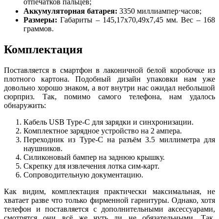
отпечатков пальцев;
Аккумуляторная батарея:
3350 миллиампер⋅часов;
Размеры:
Габариты – 145,17х70,49х7,45 мм. Вес – 168
граммов.
Комплектация
Поставляется в смартфон в лаконичной белой коробочке из
плотного картона. Подобный дизайн упаковки нам уже
довольно хорошо знаком, а вот внутри нас ожидал небольшой
сюрприз. Так, помимо самого телефона, нам удалось
обнаружить:
Кабель USB Type-C для зарядки и синхронизации.
Комплектное зарядное устройство на 2 ампера.
Переходник из Type-C на разъём 3.5 миллиметра для
наушников.
Силиконовый бампер на заднюю крышку.
Скрепку для извлечения лотка сим-карт.
Сопроводительную документацию.
Как видим, комплектация практически максимальная, не
хватает разве что только фирменной гарнитуры. Однако, хотя
телефон и поставляется с дополнительными аксессуарами,
смотрятся они всё же чуть ли не обязательными. Так,