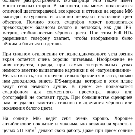
большее распространение, IPS-матрица Mi6 также имеет
много сильных сторон. В частности, она может похвастаться
отличной цветопередачей, все краски и оттенки на экране Mi6
выглядят натурально и отлично передают настоящий цвет
объектов. Помимо этого, смартфон может похвастаться
превосходным балансом белого и неплохой, как для IPS-
матриц, стабильностью чёрного цвета. При этом Full HD-
разрешения телефону хватает, чтобы изображение было
чётким и богатым на детали.
При сильном отклонении от перпендикулярного угла зрения
экран остаётся очень хорошо читаемым. Изображение не
инвертируется, правда, при самых экстремальных углах
немного заметно выцветание картинки и её «затуманивание».
Нельзя сказать, что это очень сильно бросается в глаза, однако
нам доводилось видеть IPS-матрицы, которые в этом плане
ведут себя немного лучше. В целом же пользоваться
смартфоном для совместного просмотра видео или
фотографий не составит труда. При большинстве сценариев
нам не удалось заметить сильного выцветания чёрного или
искажения белого цвета.
На солнце Mi6 ведёт себя очень хорошо. Хорошее
антибликовое покрытие и максимально возможная яркость в
2
целых 511 кд\м
делают свою работу. Даже при ярком солнце