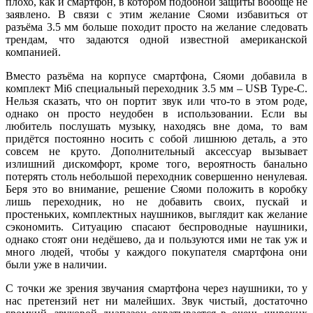
плохо, как и смартфон, в котором подобной защиты вообще не
заявлено. В связи с этим желание Сяоми избавиться от
разъёма 3.5 мм больше походит просто на желание следовать
трендам, что задаются одной известной американской
компанией.
Вместо разъёма на корпусе смартфона, Сяоми добавила в
комплект Mi6 специальный переходник 3.5 мм – USB Type-C.
Нельзя сказать, что он портит звук или что-то в этом роде,
однако он просто неудобен в использовании. Если вы
любитель послушать музыку, находясь вне дома, то вам
придётся постоянно носить с собой лишнюю деталь, а это
совсем не круто. Дополнительный аксессуар вызывает
излишний дискомфорт, кроме того, вероятность банально
потерять столь небольшой переходник совершенно ненулевая.
Беря это во внимание, решение Сяоми положить в коробку
лишь переходник, но не добавить своих, пускай и
простеньких, комплектных наушников, выглядит как желание
сэкономить. Ситуацию спасают беспроводные наушники,
однако стоят они недёшево, да и пользуются ими не так уж и
много людей, чтобы у каждого покупателя смартфона они
были уже в наличии.
С точки же зрения звучания смартфона через наушники, то у
нас претензий нет ни малейших. Звук чистый, достаточно