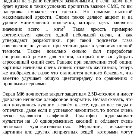
надписи на экране остаются различимыми, и если вдруг вам
будет нужно в таких условиях прочитать важное СМС, то вы
наверняка сможете это сделать. Но помимо высокой
максимальной яркости, Сяоми также делают акцент и на
уровне минимальной подсветки, которая здесь равняется
2
значению всего 1 кд\м
. Такая яркость примерно
соответствует яркости одной небольшой свечи, и, как
утверждают разработчики, при такой подсветке глаза
совершенно не устают при чтении даже в условиях полной
темноты. Также довольно сильно был переработан
специальный режим для чтения, который призван убирать
агрессивный синий свет. Раньше при включении этой опции
картинка начинала очень сильно отдавать желтизной, теперь
же изображение разве что становится немного бежевым, что
заметно улучшает общую цветопередачу по сравнению с
прошлыми версиями.
Экран Mi6 полностью закрыт защитным 2.5D-стеклом и имеет
довольно неплохое олеофобное покрытие. Нельзя сказать, что
оно получилось лучшим в своём классе, однако все следы и
отпечатки, даже если и успевают накопиться, то потом очень
легко удаляются салфеткой. Смартфон поддерживает
мультитач на 10 одновременных касаний и обладает очень
неплохой чувствительностью. Мерцаний, искажений
картинки или других неприятных вещей, которыми могут