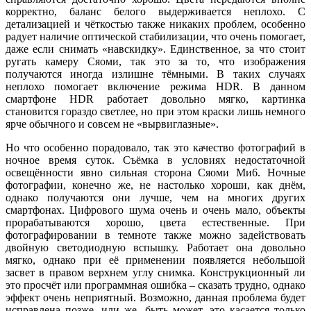
корректно, баланс белого выдерживается неплохо. С
детализацией и чёткостью также никаких проблем, особенно
радует наличие оптической стабилизации, что очень помогает,
даже если снимать «навскидку». Единственное, за что стоит
ругать камеру Сяоми, так это за то, что изображения
получаются иногда излишне тёмными. В таких случаях
неплохо помогает включение режима HDR. В данном
смартфоне HDR работает довольно мягко, картинка
становится гораздо светлее, но при этом краски лишь немного
ярче обычного и совсем не «вырвиглазные».
Но что особенно порадовало, так это качество фотографий в
ночное время суток. Съёмка в условиях недостаточной
освещённости явно сильная сторона Сяоми Ми6. Ночные
фотографии, конечно же, не настолько хороши, как днём,
однако получаются они лучше, чем на многих других
смартфонах. Цифрового шума очень и очень мало, объекты
прорабатываются хорошо, цвета естественные. При
фотографировании в темноте также можно задействовать
двойную светодиодную вспышку. Работает она довольно
мягко, однако при её применении появляется небольшой
засвет в правом верхнем углу снимка. Конструкционный ли
это просчёт или программная ошибка – сказать трудно, однако
эффект очень неприятный. Возможно, данная проблема будет
исправлена позже, или же, быть может, это касается только