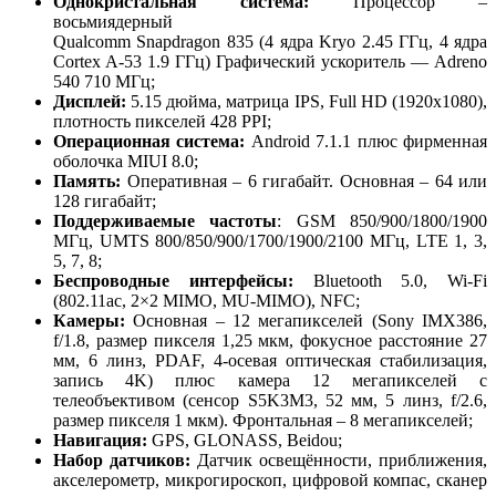
Однокристальная система:
Процессор –
восьмиядерный
Qualcomm Snapdragon 835 (4 ядра Kryo 2.45 ГГц, 4 ядра
Cortex A-53 1.9 ГГц) Графический ускоритель — Adreno
540 710 МГц;
Дисплей:
5.15 дюйма, матрица IPS, Full HD (1920х1080),
плотность пикселей 428 PPI;
Операционная система:
Android 7.1.1 плюс фирменная
оболочка MIUI 8.0;
Память:
Оперативная – 6 гигабайт. Основная – 64 или
128 гигабайт;
Поддерживаемые частоты
: GSM 850/900/1800/1900
МГц, UMTS 800/850/900/1700/1900/2100 МГц, LTE 1, 3,
5, 7, 8;
Беспроводные интерфейсы:
Bluetooth 5.0, Wi-Fi
(802.11ac, 2×2 MIMO, MU-MIMO), NFC;
Камеры:
Основная – 12 мегапикселей (Sony IMX386,
f/1.8, размер пикселя 1,25 мкм, фокусное расстояние 27
мм, 6 линз, PDAF, 4-осевая оптическая стабилизация,
запись 4K) плюс камера 12 мегапикселей с
телеобъективом (сенсор S5K3M3, 52 мм, 5 линз, f/2.6,
размер пикселя 1 мкм). Фронтальная – 8 мегапикселей;
Навигация:
GPS, GLONASS, Beidou;
Набор датчиков:
Датчик освещённости, приближения,
акселерометр, микрогироскоп, цифровой компас, сканер