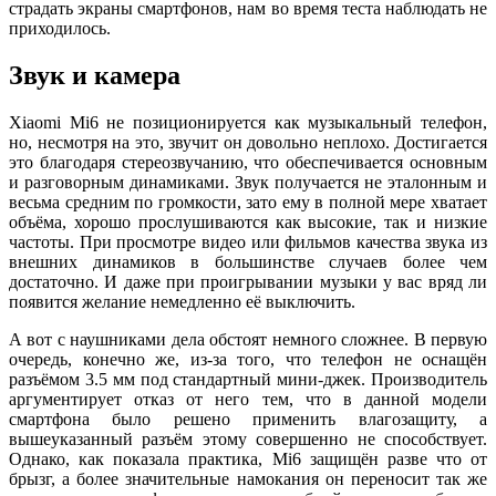
страдать экраны смартфонов, нам во время теста наблюдать не
приходилось.
Звук и камера
Xiaomi Mi6 не позиционируется как музыкальный телефон,
но, несмотря на это, звучит он довольно неплохо. Достигается
это благодаря стереозвучанию, что обеспечивается основным
и разговорным динамиками. Звук получается не эталонным и
весьма средним по громкости, зато ему в полной мере хватает
объёма, хорошо прослушиваются как высокие, так и низкие
частоты. При просмотре видео или фильмов качества звука из
внешних динамиков в большинстве случаев более чем
достаточно. И даже при проигрывании музыки у вас вряд ли
появится желание немедленно её выключить.
А вот с наушниками дела обстоят немного сложнее. В первую
очередь, конечно же, из-за того, что телефон не оснащён
разъёмом 3.5 мм под стандартный мини-джек. Производитель
аргументирует отказ от него тем, что в данной модели
смартфона было решено применить влагозащиту, а
вышеуказанный разъём этому совершенно не способствует.
Однако, как показала практика, Mi6 защищён разве что от
брызг, а более значительные намокания он переносит так же