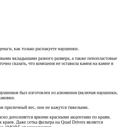
деньги, как только распакуете наушники.
выми вкладышами разного размера, а также пенопластовые
очно сказать, что компания не оставила камня на камне в
наушников был изготовлен из алюминия (включая наушники,
паковки.
ов приличный вес, они не кажутся
тяжелыми
.
асно дополняется яркими красными акцентами по краям.
ых
краев
. Даже сетка фильтра на Quad Drivers является