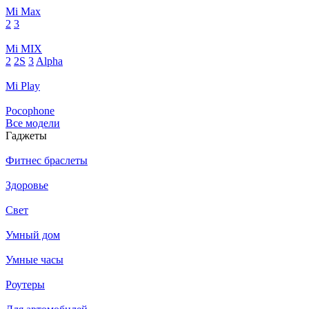
Mi Max
2
3
Mi MIX
2
2S
3
Alpha
Mi Play
Pocophone
Все модели
Гаджеты
Фитнес браслеты
Здоровье
Свет
Умный дом
Умные часы
Роутеры