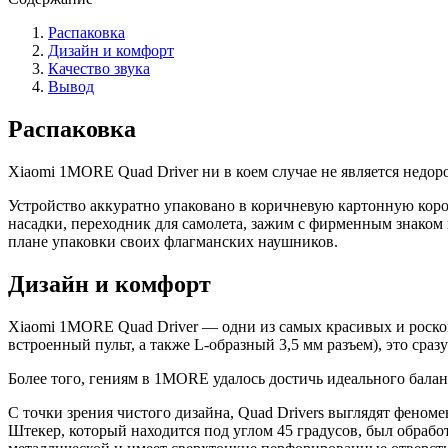
Распаковка
Дизайн и комфорт
Качество звука
Вывод
Распаковка
Xiaomi 1MORE Quad Driver ни в коем случае не является недоро
Устройство аккуратно упаковано в коричневую картонную коро
насадки, переходник для
самолета
, зажим с фирменным знаком к
плане упаковки своих флагманских наушников.
Дизайн и комфорт
Xiaomi 1MORE Quad Driver
—
одни из самых красивых и роско
встроенный пульт, а также L-образный 3,5 мм
разъем
), это сра
Более того, гениям в 1MORE удалось достичь идеального бала
С точки зрения чистого дизайна, Quad Drivers выглядят фено
Штекер, который находится под углом 45 градусов, был обрабо