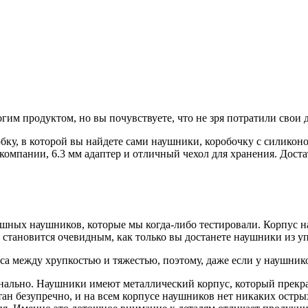
гим продуктом, но вы почувствуете, что не зря потратили свои 
бку, в которой вы
найдете
сами наушники, коробочку с силиконо
омпании, 6.3 мм адаптер и отличный чехол для хранения. Достат
шных наушников, которые мы когда-либо тестировали. Корпус 
зу становится очевидным, как только вы достанете наушники из у
нса между хрупкостью и тяжестью
,
поэтому
,
даже если у наушник
менально. Наушники имеют металлический корпус, который прекр
тан безупречно, и на
всем
корпусе наушников нет никаких остр