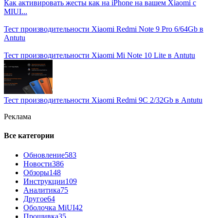
Как активировать жесты как на iPhone на вашем Xiaomi с
MIUI...
Тест производительности Xiaomi Redmi Note 9 Pro 6/64Gb в
Antutu
Тест производительности Xiaomi Mi Note 10 Lite в Antutu
Тест производительности Xiaomi Redmi 9C 2/32Gb в Antutu
Реклама
Все категории
Обновление
583
Новости
386
Обзоры
148
Инструкции
109
Аналитика
75
Другое
64
Оболочка MiUI
42
Прошивка
35