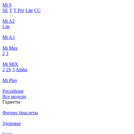
Mi 9
SE
T
T Pro
Lite
CC
Mi A2
Lite
Mi A3
Mi Max
2
3
Mi MIX
2
2S
3
Alpha
Mi Play
Pocophone
Все модели
Гаджеты
Фитнес браслеты
Здоровье