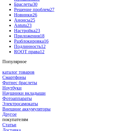
Браслеты
30
Решение проблем
27
Новинки
26
Анонсы
25
Antutu
23
Настройка
23
Приложения
18
Разблокировка
16
Подлинность
12
ROOT права
12
Популярное
каталог товаров
Смартфоны
Фитнес браслеты
Ноутбуки
Наушники вкладыши
Фотоаппараты
Электросамокаты
Внешние аккумуляторы
Другое
покупателям
Статьи
Доставка