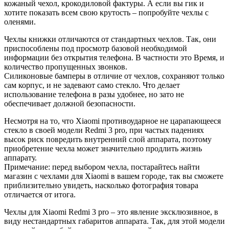
кожаный чехол, крокодиловой фактуры. А если вы гик и
хотите показать всем свою крутость – попробуйте чехлы с
оленями.
Чехлы книжки отличаются от стандартных чехлов. Так, они
приспособлены под просмотр базовой необходимой
информации без открытия телефона. В частности это Время, и
количество пропущенных звонков.
Силиконовые бамперы в отличие от чехлов, сохраняют только
сам корпус, и не задевают само стекло. Что делает
использование телефона в разы удобнее, но зато не
обеспечивает должной безопасности.
Несмотря на то, что Xiaomi противоударное не царапающееся
стекло в своей модели Redmi 3 pro, при частых падениях
высок риск повредить внутренний слой аппарата, поэтому
приобретение чехла может значительно продлить жизнь
аппарату.
Примечание: перед выбором чехла, постарайтесь найти
магазин с чехлами для Xiaomi в вашем городе, так вы сможете
приблизительно увидеть, насколько фотография товара
отличается от итога.
Чехлы для Xiaomi Redmi 3 pro – это явление эксклюзивное, в
виду нестандартных габаритов аппарата. Так, для этой модели