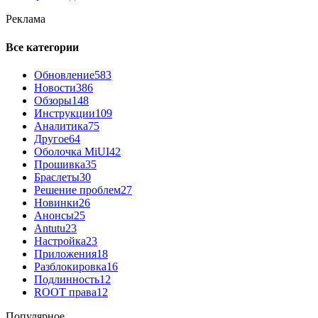
Реклама
Все категории
Обновление
583
Новости
386
Обзоры
148
Инструкции
109
Аналитика
75
Другое
64
Оболочка MiUI
42
Прошивка
35
Браслеты
30
Решение проблем
27
Новинки
26
Анонсы
25
Antutu
23
Настройка
23
Приложения
18
Разблокировка
16
Подлинность
12
ROOT права
12
Популярное