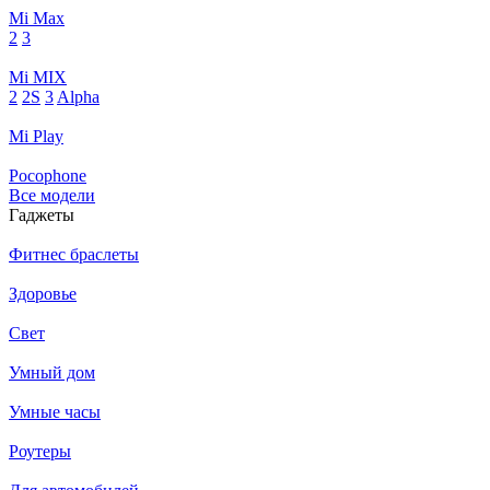
Mi Max
2
3
Mi MIX
2
2S
3
Alpha
Mi Play
Pocophone
Все модели
Гаджеты
Фитнес браслеты
Здоровье
Свет
Умный дом
Умные часы
Роутеры