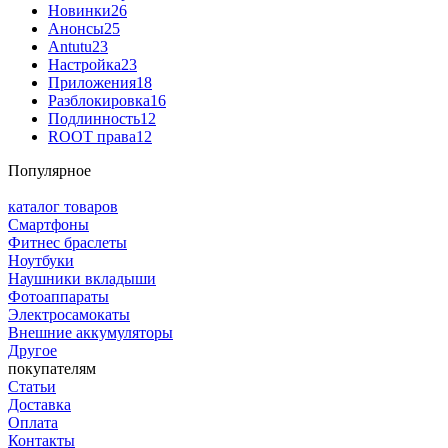
Новинки
26
Анонсы
25
Antutu
23
Настройка
23
Приложения
18
Разблокировка
16
Подлинность
12
ROOT права
12
Популярное
каталог товаров
Смартфоны
Фитнес браслеты
Ноутбуки
Наушники вкладыши
Фотоаппараты
Электросамокаты
Внешние аккумуляторы
Другое
покупателям
Статьи
Доставка
Оплата
Контакты