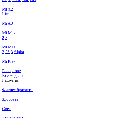
Mi A2
Lite
Mi A3
Mi Max
2
3
Mi MIX
2
2S
3
Alpha
Mi Play
Pocophone
Все модели
Гаджеты
Фитнес браслеты
Здоровье
Свет