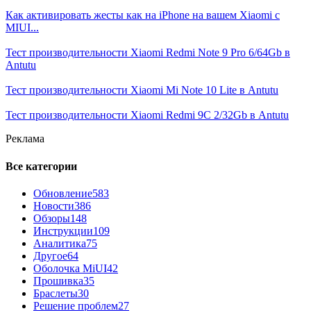
Как активировать жесты как на iPhone на вашем Xiaomi с
MIUI...
Тест производительности Xiaomi Redmi Note 9 Pro 6/64Gb в
Antutu
Тест производительности Xiaomi Mi Note 10 Lite в Antutu
Тест производительности Xiaomi Redmi 9C 2/32Gb в Antutu
Реклама
Все категории
Обновление
583
Новости
386
Обзоры
148
Инструкции
109
Аналитика
75
Другое
64
Оболочка MiUI
42
Прошивка
35
Браслеты
30
Решение проблем
27