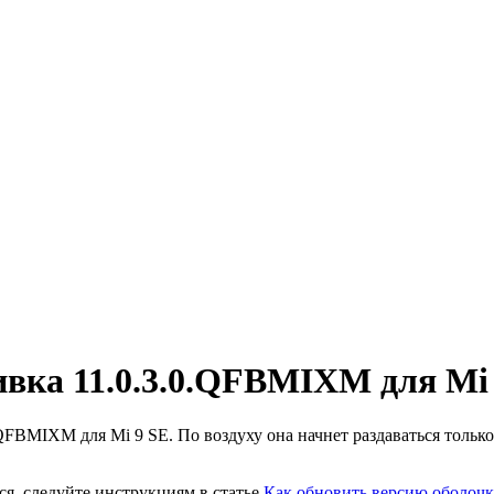
ивка 11.0.3.0.QFBMIXM для Mi
FBMIXM для Mi 9 SE. По воздуху она начнет раздаваться только 
ся, следуйте инструкциям в статье
Как обновить версию оболочк