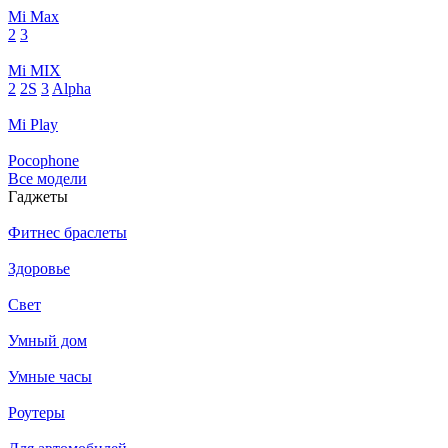
Mi Max
2
3
Mi MIX
2
2S
3
Alpha
Mi Play
Pocophone
Все модели
Гаджеты
Фитнес браслеты
Здоровье
Свет
Умный дом
Умные часы
Роутеры