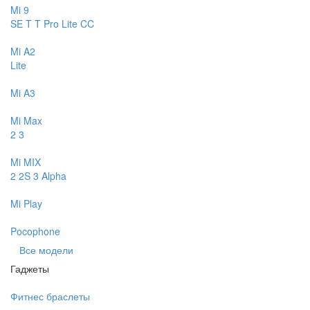
Mi 9
SE
T
T Pro
Lite
CC
Mi A2
Lite
Mi A3
Mi Max
2
3
Mi MIX
2
2S
3
Alpha
Mi Play
Pocophone
Все модели
Гаджеты
Фитнес браслеты