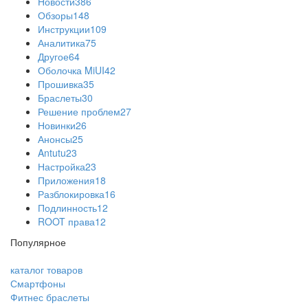
Новости
386
Обзоры
148
Инструкции
109
Аналитика
75
Другое
64
Оболочка MiUI
42
Прошивка
35
Браслеты
30
Решение проблем
27
Новинки
26
Анонсы
25
Antutu
23
Настройка
23
Приложения
18
Разблокировка
16
Подлинность
12
ROOT права
12
Популярное
каталог товаров
Смартфоны
Фитнес браслеты