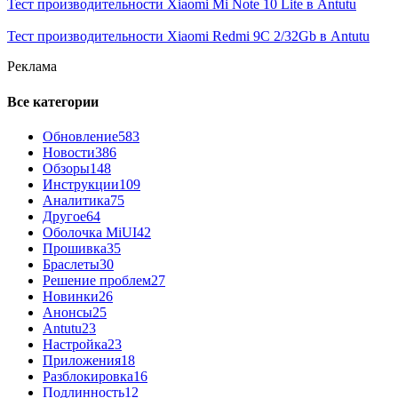
Тест производительности Xiaomi Mi Note 10 Lite в Antutu
Тест производительности Xiaomi Redmi 9C 2/32Gb в Antutu
Реклама
Все категории
Обновление
583
Новости
386
Обзоры
148
Инструкции
109
Аналитика
75
Другое
64
Оболочка MiUI
42
Прошивка
35
Браслеты
30
Решение проблем
27
Новинки
26
Анонсы
25
Antutu
23
Настройка
23
Приложения
18
Разблокировка
16
Подлинность
12