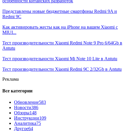
особенности китайских разработок
Представлены новые бюджетные смартфоны Redmi 9A и
Redmi 9C
Как активировать жесты как на iPhone на вашем Xiaomi с
MIUI...
Тест производительности Xiaomi Redmi Note 9 Pro 6/64Gb в
Antutu
Тест производительности Xiaomi Mi Note 10 Lite в Antutu
Тест производительности Xiaomi Redmi 9C 2/32Gb в Antutu
Реклама
Все категории
Обновление
583
Новости
386
Обзоры
148
Инструкции
109
Аналитика
75
Другое
64