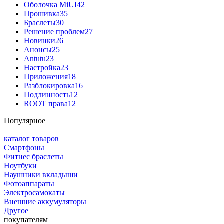
Оболочка MiUI
42
Прошивка
35
Браслеты
30
Решение проблем
27
Новинки
26
Анонсы
25
Antutu
23
Настройка
23
Приложения
18
Разблокировка
16
Подлинность
12
ROOT права
12
Популярное
каталог товаров
Смартфоны
Фитнес браслеты
Ноутбуки
Наушники вкладыши
Фотоаппараты
Электросамокаты
Внешние аккумуляторы
Другое
покупателям