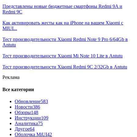
Представлены новые бюджетные смартфоны Redmi 9A и
Redmi 9C
Как активировать жесты как на iPhone на вашем Xiaomi с
MIUI...
Тест производительности Xiaomi Redmi Note 9 Pro 6/64Gb в
Antutu
Тест производительности Xiaomi Mi Note 10 Lite в Antutu
Тест производительности Xiaomi Redmi 9C 2/32Gb в Antutu
Реклама
Все категории
Обновление
583
Новости
386
Обзоры
148
Инструкции
109
Аналитика
75
Другое
64
Оболочка MiUI
42