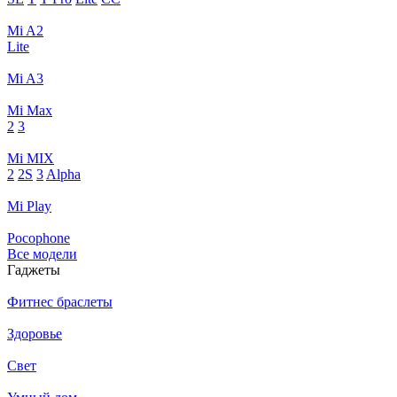
Mi A2
Lite
Mi A3
Mi Max
2
3
Mi MIX
2
2S
3
Alpha
Mi Play
Pocophone
Все модели
Гаджеты
Фитнес браслеты
Здоровье
Свет