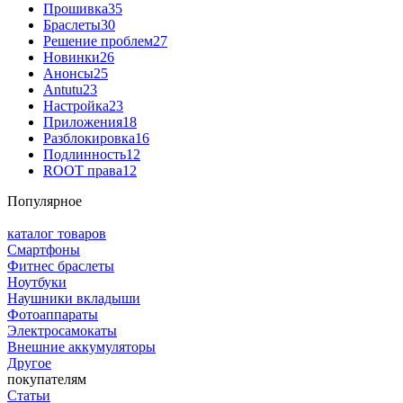
Прошивка
35
Браслеты
30
Решение проблем
27
Новинки
26
Анонсы
25
Antutu
23
Настройка
23
Приложения
18
Разблокировка
16
Подлинность
12
ROOT права
12
Популярное
каталог товаров
Смартфоны
Фитнес браслеты
Ноутбуки
Наушники вкладыши
Фотоаппараты
Электросамокаты
Внешние аккумуляторы
Другое
покупателям
Статьи