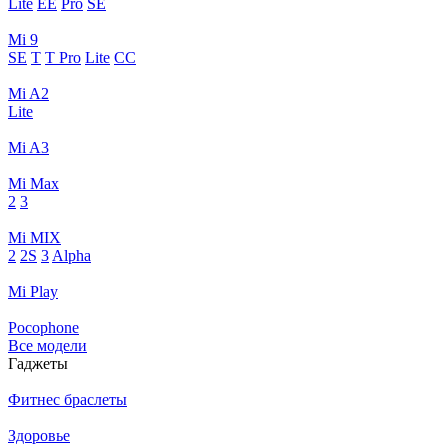
Lite
EE
Pro
SE
Mi 9
SE
T
T Pro
Lite
CC
Mi A2
Lite
Mi A3
Mi Max
2
3
Mi MIX
2
2S
3
Alpha
Mi Play
Pocophone
Все модели
Гаджеты
Фитнес браслеты
Здоровье