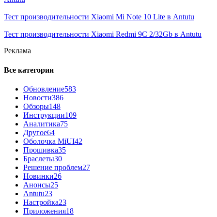
Тест производительности Xiaomi Mi Note 10 Lite в Antutu
Тест производительности Xiaomi Redmi 9C 2/32Gb в Antutu
Реклама
Все категории
Обновление
583
Новости
386
Обзоры
148
Инструкции
109
Аналитика
75
Другое
64
Оболочка MiUI
42
Прошивка
35
Браслеты
30
Решение проблем
27
Новинки
26
Анонсы
25
Antutu
23
Настройка
23
Приложения
18