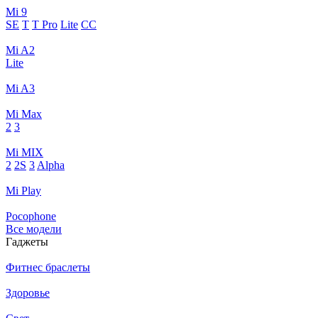
Mi 9
SE
T
T Pro
Lite
CC
Mi A2
Lite
Mi A3
Mi Max
2
3
Mi MIX
2
2S
3
Alpha
Mi Play
Pocophone
Все модели
Гаджеты
Фитнес браслеты
Здоровье