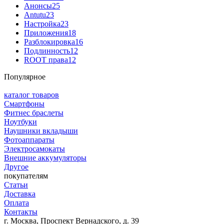
Анонсы
25
Antutu
23
Настройка
23
Приложения
18
Разблокировка
16
Подлинность
12
ROOT права
12
Популярное
каталог товаров
Смартфоны
Фитнес браслеты
Ноутбуки
Наушники вкладыши
Фотоаппараты
Электросамокаты
Внешние аккумуляторы
Другое
покупателям
Статьи
Доставка
Оплата
Контакты
г. Москва, Проспект Вернадского, д. 39