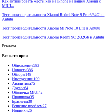
Как активировать жесты как на iPhone на вашем Xiaomi с
MIUI...
Тест производительности Xiaomi Redmi Note 9 Pro 6/64Gb в
Antutu
Тест производительности Xiaomi Mi Note 10 Lite в Antutu
Тест производительности Xiaomi Redmi 9C 2/32Gb в Antutu
Реклама
Все категории
Обновление
583
Новости
386
Обзоры
148
Инструкции
109
Аналитика
75
Другое
64
Оболочка MiUI
42
Прошивка
35
Браслеты
30
Решение проблем
27
Новинки
26