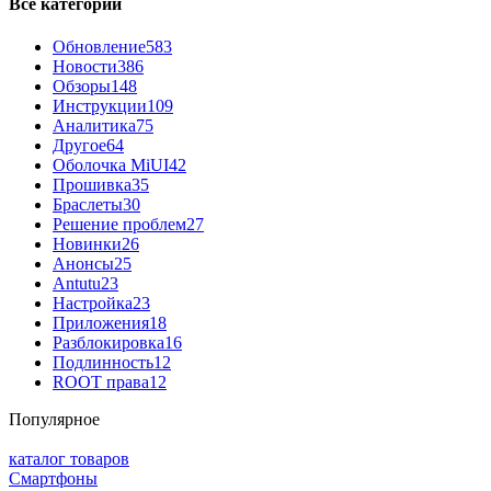
Все категории
Обновление
583
Новости
386
Обзоры
148
Инструкции
109
Аналитика
75
Другое
64
Оболочка MiUI
42
Прошивка
35
Браслеты
30
Решение проблем
27
Новинки
26
Анонсы
25
Antutu
23
Настройка
23
Приложения
18
Разблокировка
16
Подлинность
12
ROOT права
12
Популярное
каталог товаров
Смартфоны