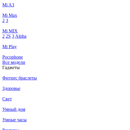
Mi A3
Mi Max
2
3
Mi MIX
2
2S
3
Alpha
Mi Play
Pocophone
Все модели
Гаджеты
Фитнес браслеты
Здоровье
Свет
Умный дом
Умные часы