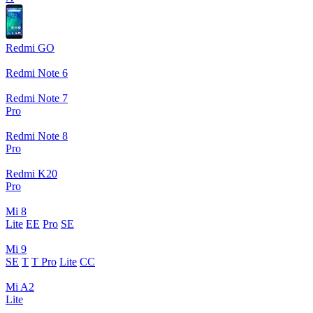
Redmi GO
Redmi Note 6
Redmi Note 7
Pro
Redmi Note 8
Pro
Redmi K20
Pro
Mi 8
Lite
EE
Pro
SE
Mi 9
SE
T
T Pro
Lite
CC
Mi A2
Lite