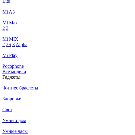
Lite
Mi A3
Mi Max
2
3
Mi MIX
2
2S
3
Alpha
Mi Play
Pocophone
Все модели
Гаджеты
Фитнес браслеты
Здоровье
Свет
Умный дом
Умные часы