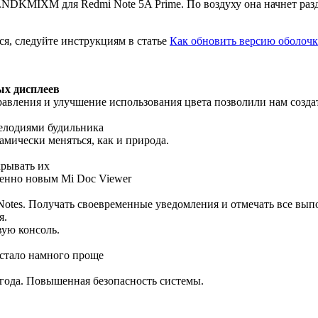
.NDKMIXM для Redmi Note 5A Prime. По воздуху она начнет разд
ся, следуйте инструкциям в статье
Как обновить версию оболочк
ых дисплеев
авления и улучшение использования цвета позволили нам создат
елодиями будильника
амически меняться, как и природа.
крывать их
енно новым Mi Doc Viewer
Notes. Получать своевременные уведомления и отмечать все вып
я.
вую консоль.
 стало намного проще
 года. Повышенная безопасность системы.