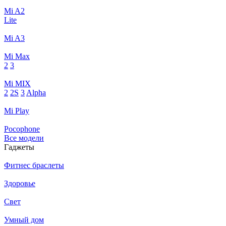
Mi A2
Lite
Mi A3
Mi Max
2
3
Mi MIX
2
2S
3
Alpha
Mi Play
Pocophone
Все модели
Гаджеты
Фитнес браслеты
Здоровье
Свет
Умный дом