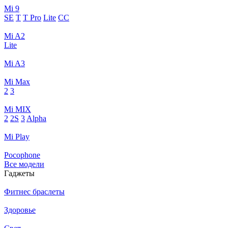
Mi 9
SE
T
T Pro
Lite
CC
Mi A2
Lite
Mi A3
Mi Max
2
3
Mi MIX
2
2S
3
Alpha
Mi Play
Pocophone
Все модели
Гаджеты
Фитнес браслеты
Здоровье