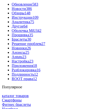
Обновление
583
Новости
386
Обзоры
148
Инструкции
109
Аналитика
75
Другое
64
Оболочка MiUI
42
Прошивка
35
Браслеты
30
Решение проблем
27
Новинки
26
Анонсы
25
Antutu
23
Настройка
23
Приложения
18
Разблокировка
16
Подлинность
12
ROOT права
12
Популярное
каталог товаров
Смартфоны
Фитнес браслеты
Ноутбуки