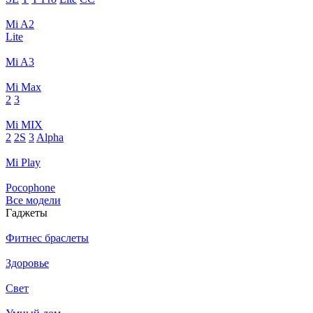
Mi A2
Lite
Mi A3
Mi Max
2
3
Mi MIX
2
2S
3
Alpha
Mi Play
Pocophone
Все модели
Гаджеты
Фитнес браслеты
Здоровье
Свет