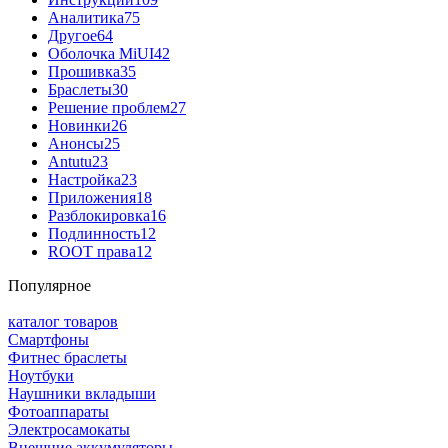
Аналитика
75
Другое
64
Оболочка MiUI
42
Прошивка
35
Браслеты
30
Решение проблем
27
Новинки
26
Анонсы
25
Antutu
23
Настройка
23
Приложения
18
Разблокировка
16
Подлинность
12
ROOT права
12
Популярное
каталог товаров
Смартфоны
Фитнес браслеты
Ноутбуки
Наушники вкладыши
Фотоаппараты
Электросамокаты
Внешние аккумуляторы