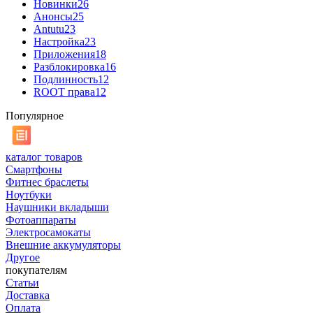
Новинки
26
Анонсы
25
Antutu
23
Настройка
23
Приложения
18
Разблокировка
16
Подлинность
12
ROOT права
12
Популярное
каталог товаров
Смартфоны
Фитнес браслеты
Ноутбуки
Наушники вкладыши
Фотоаппараты
Электросамокаты
Внешние аккумуляторы
Другое
покупателям
Статьи
Доставка
Оплата