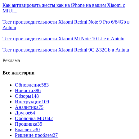
Как активировать жесты как на iPhone на вашем Xiaomi с
MIUI...
Тест производительности Xiaomi Redmi Note 9 Pro 6/64Gb в
Antutu
Тест производительности Xiaomi Mi Note 10 Lite в Antutu
Тест производительности Xiaomi Redmi 9C 2/32Gb в Antutu
Реклама
Все категории
Обновление
583
Новости
386
Обзоры
148
Инструкции
109
Аналитика
75
Другое
64
Оболочка MiUI
42
Прошивка
35
Браслеты
30
Решение проблем
27