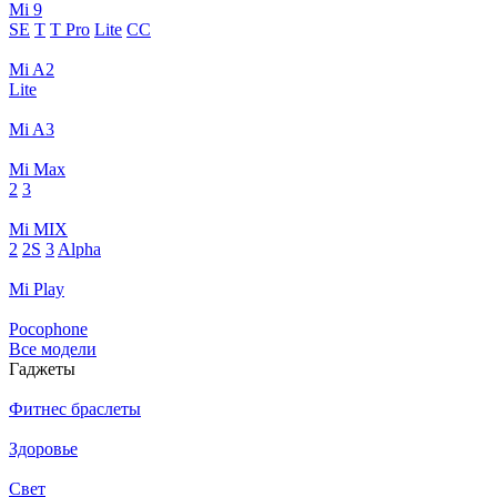
Mi 9
SE
T
T Pro
Lite
CC
Mi A2
Lite
Mi A3
Mi Max
2
3
Mi MIX
2
2S
3
Alpha
Mi Play
Pocophone
Все модели
Гаджеты
Фитнес браслеты
Здоровье
Свет