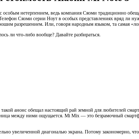
с особым нетерпением, ведь компания Сяоми традиционно обещ
 Телефон Сяоми серии Ноут в особых представлениях вряд ли нужд
орошим разрешением. Или, говоря народным языком, та самая «
ось ли что-либо вообще? Давайте разбираться.
 и такой анонс обещал настоящий рай земной для любителей сма
азница между ними ощущается. Mi Mix — это безрамочный смартфон
ельно увеличенной диагональю экрана. Потому закономерно, что