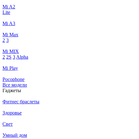
Mi A2
Lite
Mi A3
Mi Max
2
3
Mi MIX
2
2S
3
Alpha
Mi Play
Pocophone
Все модели
Гаджеты
Фитнес браслеты
Здоровье
Свет
Умный дом