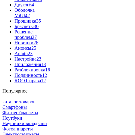
Другое
64
Оболочка
MiUI
42
Прошивка
35
Браслеты
30
Решение
проблем
27
Новинки
26
Анонсы
25
Antutu
23
Настройка
23
Приложения
18
Разблокировка
16
Подлинность
12
ROOT права
12
Популярное
каталог товаров
Смартфоны
Фитнес браслеты
Ноутбуки
Наушники вкладыши
Фотоаппараты
Электросамокаты