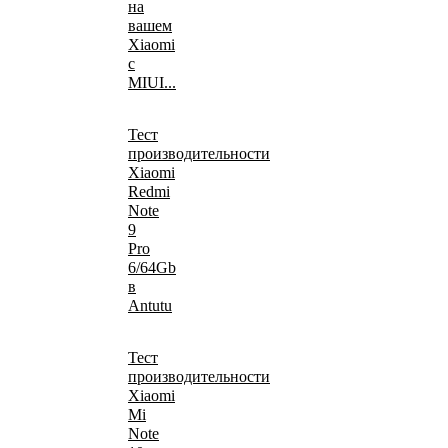
на
вашем
Xiaomi
с
MIUI...
Тест
производительности
Xiaomi
Redmi
Note
9
Pro
6/64Gb
в
Antutu
Тест
производительности
Xiaomi
Mi
Note