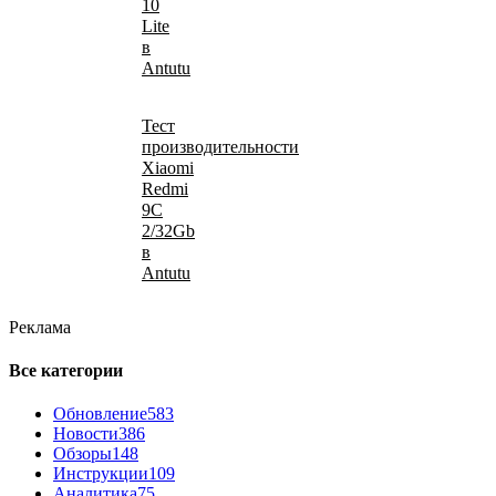
10
Lite
в
Antutu
Тест
производительности
Xiaomi
Redmi
9C
2/32Gb
в
Antutu
Реклама
Все категории
Обновление
583
Новости
386
Обзоры
148
Инструкции
109
Аналитика
75