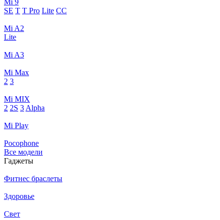
Mi 9
SE
T
T Pro
Lite
CC
Mi A2
Lite
Mi A3
Mi Max
2
3
Mi MIX
2
2S
3
Alpha
Mi Play
Pocophone
Все модели
Гаджеты
Фитнес браслеты
Здоровье
Свет