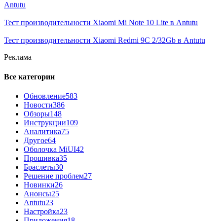
Antutu
Тест производительности Xiaomi Mi Note 10 Lite в Antutu
Тест производительности Xiaomi Redmi 9C 2/32Gb в Antutu
Реклама
Все категории
Обновление
583
Новости
386
Обзоры
148
Инструкции
109
Аналитика
75
Другое
64
Оболочка MiUI
42
Прошивка
35
Браслеты
30
Решение проблем
27
Новинки
26
Анонсы
25
Antutu
23
Настройка
23
Приложения
18