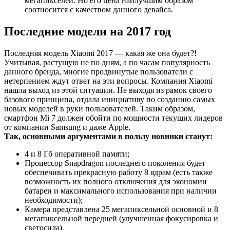
мегапикселей. Но его цена наилучшим образом
соотносится с качеством данного девайса.
Последние модели на 2017 год
Последняя модель Xiaomi 2017 — какая же она будет?!
Учитывая, растущую не по дням, а по часам популярность
данного бренда, многие продвинутые пользователи с
нетерпением ждут ответ на эти вопросы. Компания Xiaomi
нашла выход из этой ситуации. Не выходя из рамок своего
базового принципа, отдала инициативу по созданию самых
новых моделей в руки пользователей. Таким образом,
смартфон Mi 7 должен обойти по мощности текущих лидеров
от компании Samsung и даже Apple.
Так, основными аргументами в пользу новинки станут:
4 и 8 Гб оперативной памяти;
Процессор Snapdragon последнего поколения будет
обеспечивать прекрасную работу 8 ядрам (есть также
возможность их полного отключения для экономии
батареи и максимального использования при наличии
необходимости);
Камера представлена 25 мегапиксельной основной и 8
мегапиксельной передней (улучшенная фокусировка и
светосила).