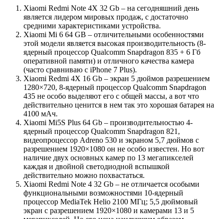
Xiaomi Redmi Note 4X 32 Gb – на сегодняшний день
является лидером мировых продаж, с достаточно
средними характеристиками устройства.
Xiaomi Mi 6 64 GB – отличительными особенностями
этой модели является высокая производительность (8-
ядерный процессор Qualcomm Snapdragon 835 + 6 Гб
оперативной памяти) и отличного качества камера
(часто сравниваю с iPhone 7 Plus).
Xiaomi Redmi 4X 16 Gb – экран 5 дюймов разрешением
1280×720, 8-ядерный процессор Qualcomm Snapdragon
435 не особо выделяют его с общей массы, а вот что
действительно ценится в нем так это хорошая батарея на
4100 мАч.
Xiaomi Mi5S Plus 64 Gb – производительностью 4-
ядерный процессор Qualcomm Snapdragon 821,
видеопроцессор Adreno 530 и экраном 5,7 дюймов с
разрешением 1920×1080 он не особо известен. Но вот
наличие двух основных камер по 13 мегапикселей
каждая и двойной светодиодной вспышкой
действительно можно похвастаться.
Xiaomi Redmi Note 4 32 Gb – не отличается особыми
функциональными возможностями 10-ядерный
процессор MediaTek Helio 2100 МГц; 5,5 дюймовый
экран с разрешением 1920×1080 и камерами 13 и 5