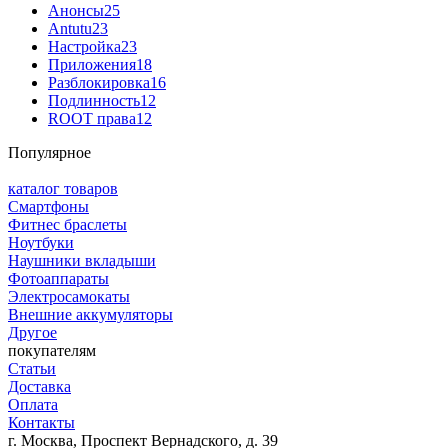
Анонсы
25
Antutu
23
Настройка
23
Приложения
18
Разблокировка
16
Подлинность
12
ROOT права
12
Популярное
каталог товаров
Смартфоны
Фитнес браслеты
Ноутбуки
Наушники вкладыши
Фотоаппараты
Электросамокаты
Внешние аккумуляторы
Другое
покупателям
Статьи
Доставка
Оплата
Контакты
г. Москва, Проспект Вернадского, д. 39