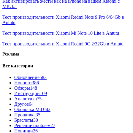
Как активировать жесты как на iPhone на вашем Xiaomi с
MIUI...
Тест производительности Xiaomi Redmi Note 9 Pro 6/64Gb в
Antutu
Тест производительности Xiaomi Mi Note 10 Lite в Antutu
Тест производительности Xiaomi Redmi 9C 2/32Gb в Antutu
Реклама
Все категории
Обновление
583
Новости
386
Обзоры
148
Инструкции
109
Аналитика
75
Другое
64
Оболочка MiUI
42
Прошивка
35
Браслеты
30
Решение проблем
27
Новинки
26