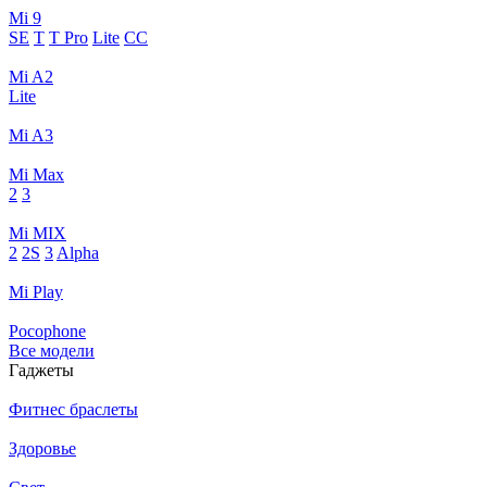
Mi 9
SE
T
T Pro
Lite
CC
Mi A2
Lite
Mi A3
Mi Max
2
3
Mi MIX
2
2S
3
Alpha
Mi Play
Pocophone
Все модели
Гаджеты
Фитнес браслеты
Здоровье