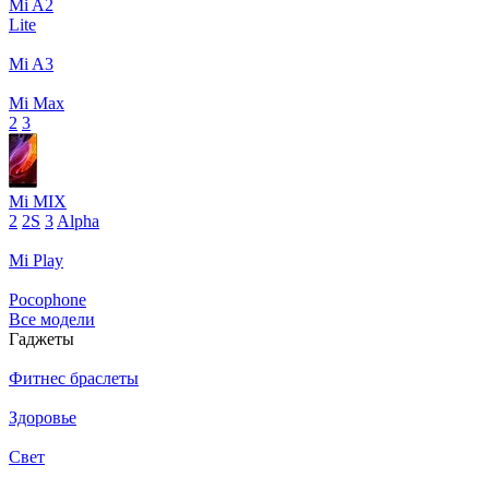
Mi A2
Lite
Mi A3
Mi Max
2
3
Mi MIX
2
2S
3
Alpha
Mi Play
Pocophone
Все модели
Гаджеты
Фитнес браслеты
Здоровье
Свет