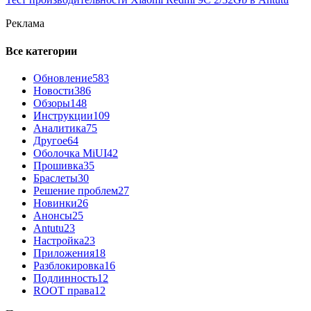
Реклама
Все категории
Обновление
583
Новости
386
Обзоры
148
Инструкции
109
Аналитика
75
Другое
64
Оболочка MiUI
42
Прошивка
35
Браслеты
30
Решение проблем
27
Новинки
26
Анонсы
25
Antutu
23
Настройка
23
Приложения
18
Разблокировка
16
Подлинность
12
ROOT права
12