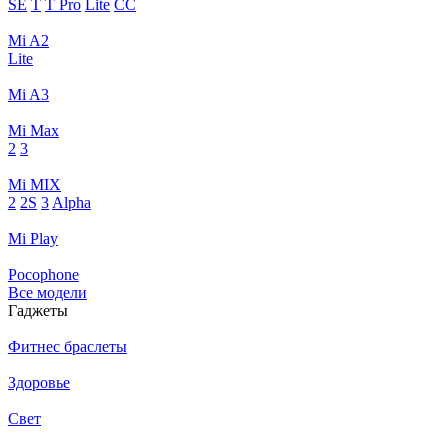
SE
T
T Pro
Lite
CC
Mi A2
Lite
Mi A3
Mi Max
2
3
Mi MIX
2
2S
3
Alpha
Mi Play
Pocophone
Все модели
Гаджеты
Фитнес браслеты
Здоровье
Свет