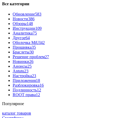
Все категории
Обновление
583
Новости
386
Обзоры
148
Инструкции
109
Аналитика
75
Другое
64
Оболочка MiUI
42
Прошивка
35
Браслеты
30
Решение проблем
27
Новинки
26
Анонсы
25
Antutu
23
Настройка
23
Приложения
18
Разблокировка
16
Подлинность
12
ROOT права
12
Популярное
каталог товаров
Смартфоны