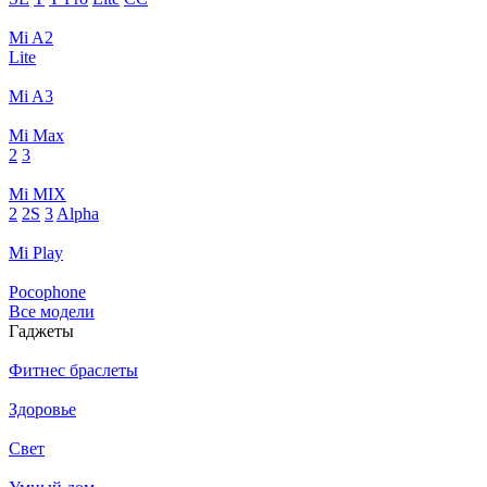
Mi A2
Lite
Mi A3
Mi Max
2
3
Mi MIX
2
2S
3
Alpha
Mi Play
Pocophone
Все модели
Гаджеты
Фитнес браслеты
Здоровье
Свет