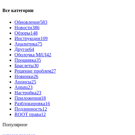
Все категории
Обновление
583
Новости
386
Обзоры
148
Инструкции
109
Аналитика
75
Другое
64
Оболочка MiUI
42
Прошивка
35
Браслеты
30
Решение проблем
27
Новинки
26
Анонсы
25
Antutu
23
Настройка
23
Приложения
18
Разблокировка
16
Подлинность
12
ROOT права
12
Популярное