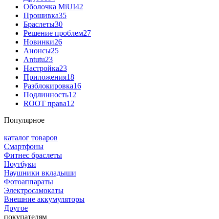
Оболочка MiUI
42
Прошивка
35
Браслеты
30
Решение проблем
27
Новинки
26
Анонсы
25
Antutu
23
Настройка
23
Приложения
18
Разблокировка
16
Подлинность
12
ROOT права
12
Популярное
каталог товаров
Смартфоны
Фитнес браслеты
Ноутбуки
Наушники вкладыши
Фотоаппараты
Электросамокаты
Внешние аккумуляторы
Другое
покупателям