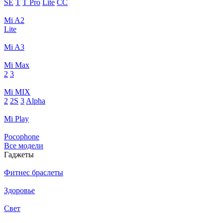
SE
T
T Pro
Lite
CC
Mi A2
Lite
Mi A3
Mi Max
2
3
Mi MIX
2
2S
3
Alpha
Mi Play
Pocophone
Все модели
Гаджеты
Фитнес браслеты
Здоровье
Свет