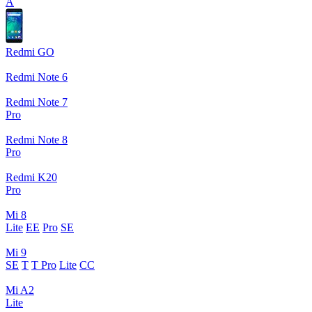
A
Redmi GO
Redmi Note 6
Redmi Note 7
Pro
Redmi Note 8
Pro
Redmi K20
Pro
Mi 8
Lite
EE
Pro
SE
Mi 9
SE
T
T Pro
Lite
CC
Mi A2
Lite