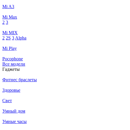
Mi A3
Mi Max
2
3
Mi MIX
2
2S
3
Alpha
Mi Play
Pocophone
Все модели
Гаджеты
Фитнес браслеты
Здоровье
Свет
Умный дом
Умные часы