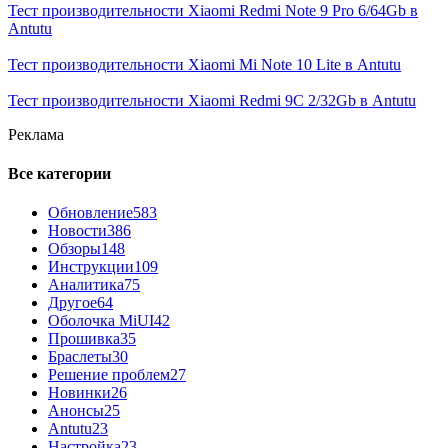
Тест производительности Xiaomi Redmi Note 9 Pro 6/64Gb в
Antutu
Тест производительности Xiaomi Mi Note 10 Lite в Antutu
Тест производительности Xiaomi Redmi 9C 2/32Gb в Antutu
Реклама
Все категории
Обновление
583
Новости
386
Обзоры
148
Инструкции
109
Аналитика
75
Другое
64
Оболочка MiUI
42
Прошивка
35
Браслеты
30
Решение проблем
27
Новинки
26
Анонсы
25
Antutu
23
Настройка
23