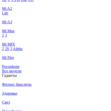
Mi A2
Lite
Mi A3
Mi Max
2
3
Mi MIX
2
2S
3
Alpha
Mi Play
Pocophone
Все модели
Гаджеты
Фитнес браслеты
Здоровье
Свет